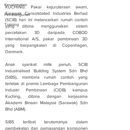
Keselamatan
KUCHING: Pakar kejuruteraan awam, 
Sarawak Consolidated Industries Berhad 
Pembangunan
(SCIB) hari ini melancarkan rumah contoh 
Training
yang dibina menggunakan sistem 
percetakan 3D daripada COBOD 
International A/S, pakar pembinaan 3D 
yang berpangkalan di Copenhagen, 
Denmark.
Anak syarikat milik penuh, SCIB 
Industrialised Building System Sdn Bhd 
(SIBS), membina rumah contoh yang 
terletak di premis Lembaga Pembangunan 
Industri Pembinaan (CIDB) kampus 
Kuching, dibina dengan kerjasama 
Akademi Binaan Malaysia (Sarawak) Sdn 
Bhd (ABM).
SIBS terlibat terutamanya dalam 
pembekalan dan pemasangan komponen 