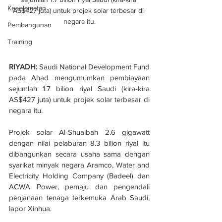
Keselamatan
AS$427 juta) untuk projek solar terbesar di 
negara itu.
Pembangunan
Training
RIYADH:
 Saudi National Development Fund 
pada Ahad mengumumkan pembiayaan 
sejumlah 1.7 bilion riyal Saudi (kira-kira 
AS$427 juta) untuk projek solar terbesar di 
negara itu.
Projek solar Al-Shuaibah 2.6 gigawatt 
dengan nilai pelaburan 8.3 bilion riyal itu 
dibangunkan secara usaha sama dengan 
syarikat minyak negara Aramco, Water and 
Electricity Holding Company (Badeel) dan 
ACWA Power, pemaju dan pengendali 
penjanaan tenaga terkemuka Arab Saudi, 
lapor Xinhua.