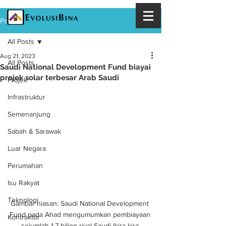
Post
All Posts
Aug 21, 2023
All Posts
Saudi National Development Fund biayai
projek solar terbesar Arab Saudi
Projek
Infrastruktur
Semenanjung
Sabah & Sarawak
Luar Negara
Perumahan
Isu Rakyat
Teknologi
Gambar hiasan: Saudi National Development 
Fund pada Ahad mengumumkan pembiayaan 
Kontraktor
sejumlah 1.7 bilion riyal Saudi (kira-kira 