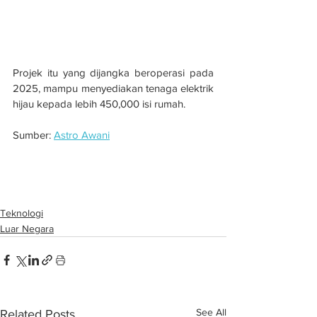
Projek itu yang dijangka beroperasi pada 
2025, mampu menyediakan tenaga elektrik 
hijau kepada lebih 450,000 isi rumah.
Sumber: 
Astro Awani
Saudi National Development Fund biayai 
projek solar terbesar Arab Saudi
Teknologi
Luar Negara
See All
Related Posts