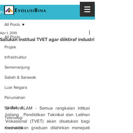
Post
All Posts
Apr 1, 2019
All Posts
Satukan institusi TVET agar diiktiraf industri
Projek
Infrastruktur
Semenanjung
Sabah & Sarawak
Luar Negara
Perumahan
Isu Rakyat
SHAH ALAM - Semua rangkaian intitusi 
bidang  Pendidikan Teknikal dan Latihan 
Teknologi
Vokasional (TVET) akan disatukan bagi 
memastikan graduan dilahirkan menepati 
Kontraktor