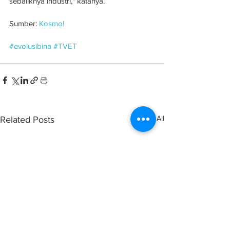
sebaliknya industri," katanya. 
Sumber: 
Kosmo!
#evolusibina
#TVET
See All
Related Posts