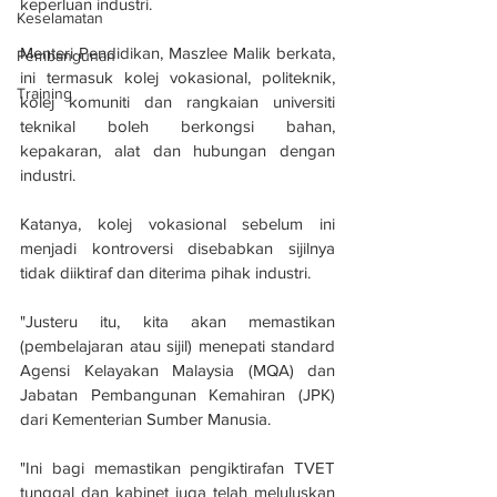
keperluan industri.
Keselamatan
Menteri Pendidikan, Maszlee Malik berkata, 
Pembangunan
ini termasuk kolej vokasional, politeknik, 
Training
kolej komuniti dan rangkaian universiti 
teknikal boleh berkongsi bahan, 
kepakaran, alat dan hubungan dengan 
industri.
Katanya, kolej vokasional sebelum ini 
menjadi kontroversi disebabkan sijilnya 
tidak diiktiraf dan diterima pihak industri.
"Justeru itu, kita akan memastikan 
(pembelajaran atau sijil) menepati standard 
Agensi Kelayakan Malaysia (MQA) dan 
Jabatan Pembangunan Kemahiran (JPK) 
dari Kementerian Sumber Manusia.
"Ini bagi memastikan pengiktirafan TVET 
tunggal dan kabinet juga telah meluluskan 