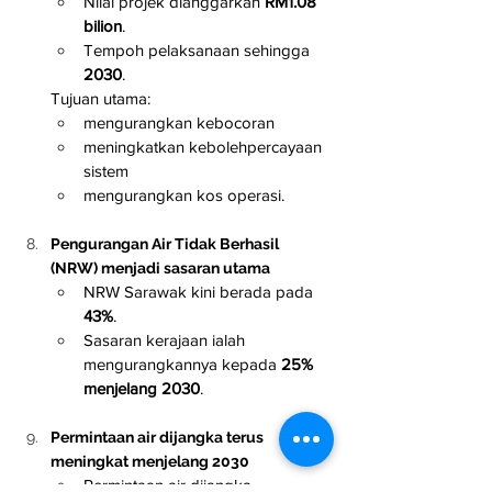
Nilai projek dianggarkan 
RM1.08 
bilion
.
Tempoh pelaksanaan sehingga 
2030
.
Tujuan utama:
mengurangkan kebocoran
meningkatkan kebolehpercayaan 
sistem
mengurangkan kos operasi.
Pengurangan Air Tidak Berhasil 
(NRW) menjadi sasaran utama
NRW Sarawak kini berada pada 
43%
.
Sasaran kerajaan ialah 
mengurangkannya kepada 
25% 
menjelang 2030
.
Permintaan air dijangka terus 
meningkat menjelang 2030
Permintaan air dijangka 