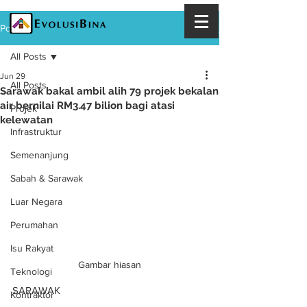
Post
All Posts
Jun 29
All Posts
Sarawak bakal ambil alih 79 projek bekalan
air bernilai RM3.47 bilion bagi atasi
Projek
kelewatan
Infrastruktur
Semenanjung
Sabah & Sarawak
Luar Negara
Perumahan
Isu Rakyat
Gambar hiasan
Teknologi
SARAWAK
Kontraktor