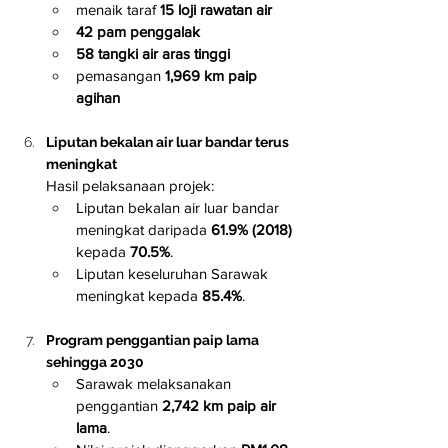
menaik taraf 
15 loji rawatan air
42 pam penggalak
58 tangki air aras tinggi
pemasangan 
1,969 km paip 
agihan
Liputan bekalan air luar bandar terus 
meningkat
Hasil pelaksanaan projek:
Liputan bekalan air luar bandar 
meningkat daripada 
61.9% (2018)
kepada 
70.5%
.
Liputan keseluruhan Sarawak 
meningkat kepada 
85.4%
.
Program penggantian paip lama 
sehingga 2030
Sarawak melaksanakan 
penggantian 
2,742 km paip air 
lama
.