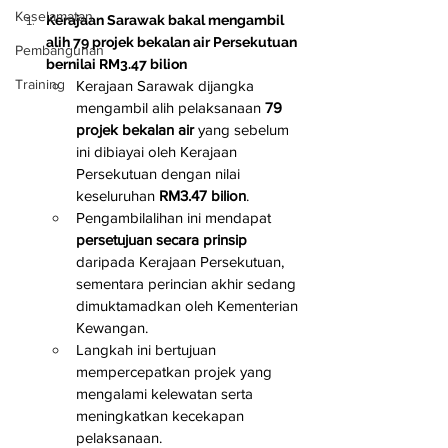
Keselamatan
Kerajaan Sarawak bakal mengambil 
alih 79 projek bekalan air Persekutuan 
Pembangunan
bernilai RM3.47 bilion
Training
Kerajaan Sarawak dijangka 
mengambil alih pelaksanaan 
79 
projek bekalan air
 yang sebelum 
ini dibiayai oleh Kerajaan 
Persekutuan dengan nilai 
keseluruhan 
RM3.47 bilion
.
Pengambilalihan ini mendapat 
persetujuan secara prinsip
daripada Kerajaan Persekutuan, 
sementara perincian akhir sedang 
dimuktamadkan oleh Kementerian 
Kewangan.
Langkah ini bertujuan 
mempercepatkan projek yang 
mengalami kelewatan serta 
meningkatkan kecekapan 
pelaksanaan.