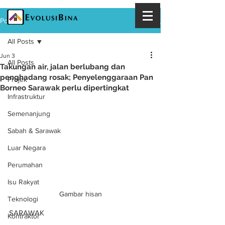
Post
All Posts
Jun 3
All Posts
Takungan air, jalan berlubang dan
penghadang rosak; Penyelenggaraan Pan
Projek
Borneo Sarawak perlu dipertingkat
Infrastruktur
Semenanjung
Sabah & Sarawak
Luar Negara
Perumahan
Isu Rakyat
Gambar hisan
Teknologi
SARAWAK
Kontraktor