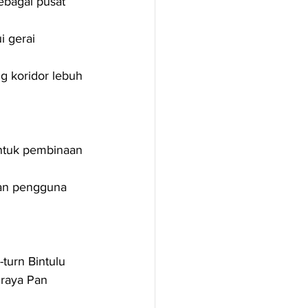
ebagai pusat 
 gerai 
 koridor lebuh 
ntuk pembinaan 
aan pengguna 
turn Bintulu 
raya Pan 