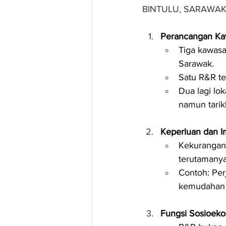
BINTULU, SARAWA
Perancangan Ka
Tiga kawasa
Sarawak.
Satu R&R te
Dua lagi lok
namun tarik
Keperluan dan I
Kekurangan 
terutamanya
Contoh: Per
kemudahan t
Fungsi Sosioek