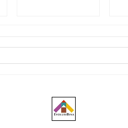
Pembinaan R&R Sementara
PLUS
di Lingkaran Tengah Utama
slee
(LTU) dijangka siap
area
seminggu sebelum Hari
Raya Aidilfitri 2025, dibina di
2-3 lokasi sepanjang laluan
LTU antara Bentong ke Gua
Musang