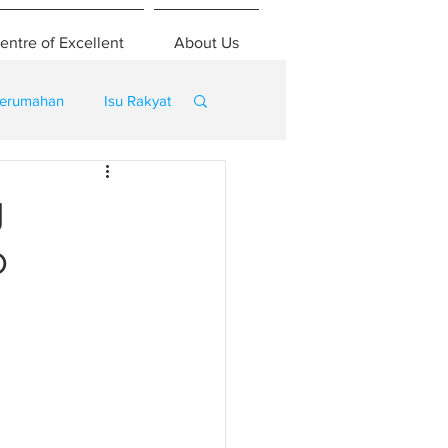
entre of Excellent
About Us
erumahan
Isu Rakyat
g
o