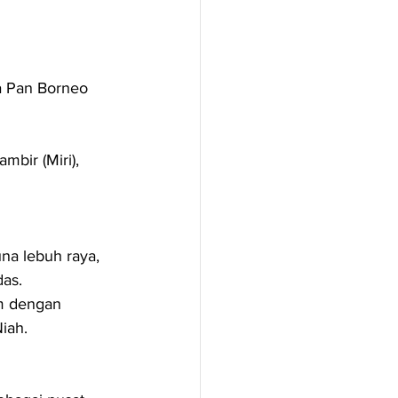
a Pan Borneo 
mbir (Miri), 
na lebuh raya, 
as.
am dengan 
iah.