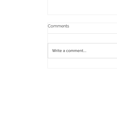
Comments
Write a comment...
Kerajaan Pahang akan
membina empat hentian
rawat dan rehat (R&R)
sementara di Lebuhraya
Lingkaran Tengah Utama
(LTU), dua di Bentong (arah
bertentangan), satu di Lipis
dan satu di Raub