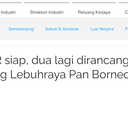
 Industri
Direktori Industri
Peluang Kerjaya
C
Semenanjung
Sabah & Sarawak
Luar Negara
P
eselamatan
Pembangunan
Training
 siap, dua lagi dirancan
g Lebuhraya Pan Borne