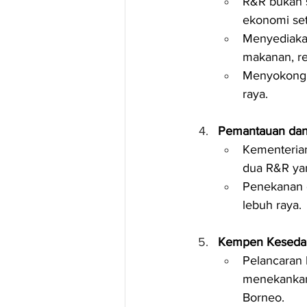
R&R bukan s
ekonomi se
Menyediakan
makanan, re
Menyokong 
raya.
Pemantauan dan
Kementeria
dua R&R yan
Penekanan d
lebuh raya.
Kempen Kesedar
Pelancaran 
menekankan
Borneo.