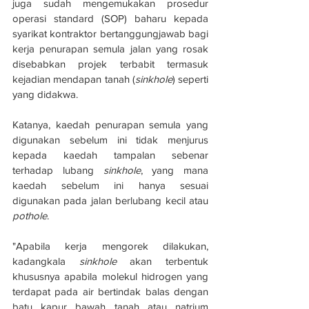
juga sudah mengemukakan prosedur 
operasi standard (SOP) baharu kepada 
syarikat kontraktor bertanggungjawab bagi 
kerja penurapan semula jalan yang rosak 
disebabkan projek terbabit termasuk 
kejadian mendapan tanah (
sinkhole
) seperti 
yang didakwa.
Katanya, kaedah penurapan semula yang 
digunakan sebelum ini tidak menjurus 
kepada kaedah tampalan sebenar 
terhadap lubang 
sinkhole
, yang mana 
kaedah sebelum ini hanya sesuai 
digunakan pada jalan berlubang kecil atau 
pothole
.
"Apabila kerja mengorek dilakukan, 
kadangkala 
sinkhole
 akan terbentuk 
khususnya apabila molekul hidrogen yang 
terdapat pada air bertindak balas dengan 
batu kapur bawah tanah atau natrium 