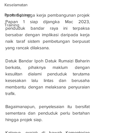
Keselamatan
Ipoh: Sehingga kerja pembangunan projek 
Pembangunan
Papan 1 siap dijangka Mac 2023, 
Training
penduduk bandar raya ini terpaksa 
bersabar dengan implikasi daripada kerja 
naik taraf sistem pembetungan berpusat 
yang rancak dilaksana.
Datuk Bandar Ipoh Datuk Rumaizi Baharin 
berkata, pihaknya maklum dengan 
kesulitan dialami penduduk terutama 
kesesakan lalu lintas dan berusaha 
membantu dengan melaksana penyuraian 
trafik.
Bagaimanapun, penyelesaian itu bersifat 
sementara dan penduduk perlu bertahan 
hingga projek siap.
Katanya, projek di bawah Kementerian 