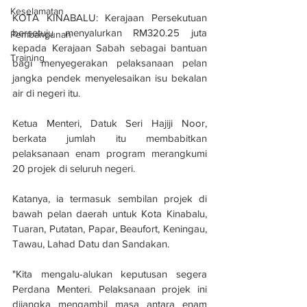
Keselamatan
KOTA KINABALU: Kerajaan Persekutuan 
bersetuju menyalurkan RM320.25 juta 
Pembangunan
kepada Kerajaan Sabah sebagai bantuan 
Training
bagi menyegerakan pelaksanaan pelan 
jangka pendek menyelesaikan isu bekalan 
air di negeri itu.
Ketua Menteri, Datuk Seri Hajiji Noor, 
berkata jumlah itu membabitkan 
pelaksanaan enam program merangkumi 
20 projek di seluruh negeri.
Katanya, ia termasuk sembilan projek di 
bawah pelan daerah untuk Kota Kinabalu, 
Tuaran, Putatan, Papar, Beaufort, Keningau, 
Tawau, Lahad Datu dan Sandakan.
"Kita mengalu-alukan keputusan segera 
Perdana Menteri. Pelaksanaan projek ini 
dijangka mengambil masa antara enam 