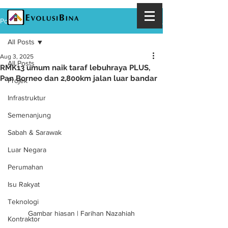
Post
All Posts
Aug 3, 2025
All Posts
RMK13 umum naik taraf lebuhraya PLUS,
Pan Borneo dan 2,800km jalan luar bandar
Projek
Infrastruktur
Semenanjung
Sabah & Sarawak
Luar Negara
Perumahan
Isu Rakyat
Teknologi
Gambar hiasan | Farihan Nazahiah
Kontraktor