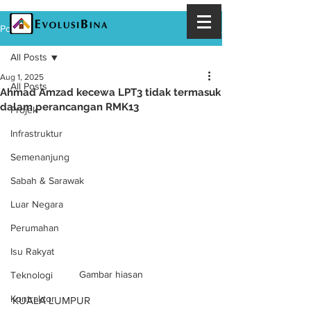
Post
All Posts
Aug 1, 2025
All Posts
Ahmad Amzad kecewa LPT3 tidak termasuk
dalam perancangan RMK13
Projek
Infrastruktur
Semenanjung
Sabah & Sarawak
Luar Negara
Perumahan
Isu Rakyat
Gambar hiasan
Teknologi
Kontraktor
KUALA LUMPUR