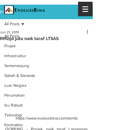
Post
All Posts
Jun 21, 2019
All Posts
RM250 juta naik taraf LTSAS
Projek
Infrastruktur
Semenanjung
Sabah & Sarawak
Luar Negara
Perumahan
Isu Rakyat
Teknologi
https://www.evolusibina.com/berita
Kontraktor
GOPENG - Projek naik taraf Lapangan 