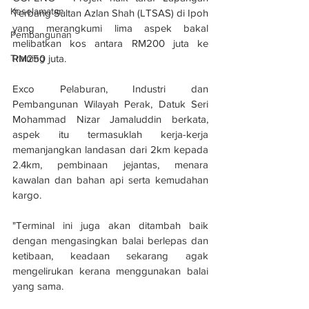
Keselamatan
Terbang Sultan Azlan Shah (LTSAS) di Ipoh 
yang merangkumi lima aspek bakal 
Pembangunan
melibatkan kos antara RM200 juta ke 
RM250 juta.
Training
Exco Pelaburan, Industri dan 
Pembangunan Wilayah Perak, Datuk Seri 
Mohammad Nizar Jamaluddin berkata, 
aspek itu termasuklah kerja-kerja 
memanjangkan landasan dari 2km kepada 
2.4km, pembinaan jejantas, menara 
kawalan dan bahan api serta kemudahan 
kargo.
"Terminal ini juga akan ditambah baik 
dengan mengasingkan balai berlepas dan 
ketibaan, keadaan sekarang agak 
mengelirukan kerana menggunakan balai 
yang sama.