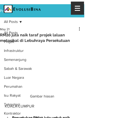
Post
All Posts
May 21
All Posts
RM20 juta naik taraf projek laluan
motosikal di Lebuhraya Persekutuan
Projek
Infrastruktur
Semenanjung
Sabah & Sarawak
Luar Negara
Perumahan
Isu Rakyat
Gambar hiasan
Teknologi
KUALA LUMPUR
Kontraktor
Peruntukan RM20 juta untuk naik 