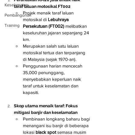
Keselamatan
taraf laluan motosikal FT002
Projek menaik taraf laluan 
Pembangunan
motosikal di 
Lebuhraya 
Training
Persekutuan (FT002)
 melibatkan 
keseluruhan jajaran sepanjang 24 
km.
Merupakan salah satu laluan 
motosikal tertua dan terpanjang 
di Malaysia (sejak 1970-an).
Penggunaan harian mencecah 
35,000 penunggang, 
menyebabkan keperluan naik 
taraf untuk keselamatan dan 
kapasiti.
Skop utama menaik taraf: Fokus 
mitigasi banjir dan keselamatan
Pembinaan longkang baharu bagi 
menangani isu banjir di beberapa 
lokasi 
black spot
 semasa musim 