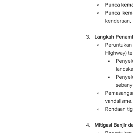
Punca kemal
Punca kema
kenderaan, k
Langkah Penamb
Peruntukan
Highway) te
Penyel
landska
Penyel
sebanya
Pemasangan 
vandalisme.
Rondaan tig
Mitigasi Banjir
Peruntukan