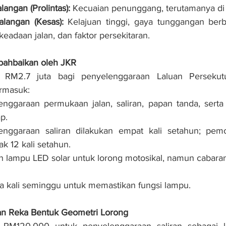
angan (Prolintas):
 Kecuaian penunggang, terutamanya di
langan (Kesas):
 Kelajuan tinggi, gaya tunggangan berb
eadaan jalan, dan faktor persekitaran.
ahbaikan oleh JKR
 RM2.7 juta bagi penyelenggaraan Laluan Persekutu
rmasuk:
enggaraan permukaan jalan, saliran, papan tanda, serta
p.
enggaraan saliran dilakukan empat kali setahun; pem
k 12 kali setahun.
lampu LED solar untuk lorong motosikal, namun cabaran 
a kali seminggu untuk memastikan fungsi lampu.
 dan Reka Bentuk Geometri Lorong
 RM120,000 untuk penyelenggaraan saliran sebagai la