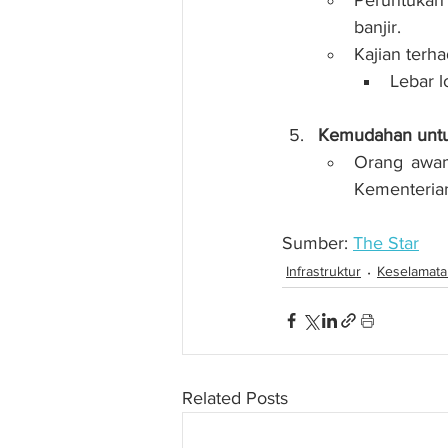
banjir.
Kajian terh
Lebar l
Kemudahan unt
Orang awam
Kementerian
Sumber: 
The Star
Infrastruktur
Keselamata
Related Posts