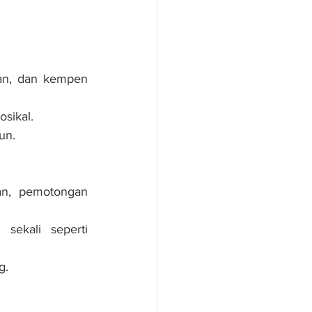
an, dan kempen 
sikal.
un.
an, pemotongan 
sekali seperti 
g.