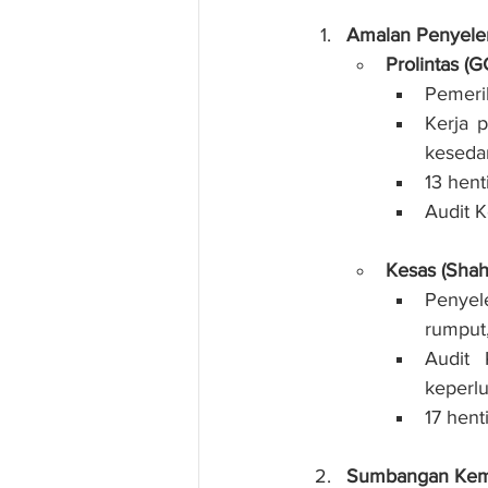
Amalan Penyele
Prolintas (G
Pemerik
Kerja 
kesedar
13 hen
Audit K
Kesas (Shah
Penyel
rumput
Audit 
keperl
17 hent
Sumbangan Kema