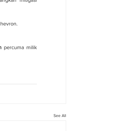
chevron.
n
 percuma milik 
See All