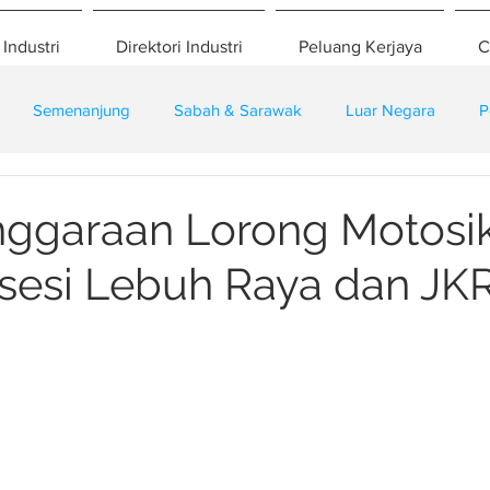
 Industri
Direktori Industri
Peluang Kerjaya
C
Semenanjung
Sabah & Sarawak
Luar Negara
P
eselamatan
Pembangunan
Training
ggaraan Lorong Motosik
sesi Lebuh Raya dan JK