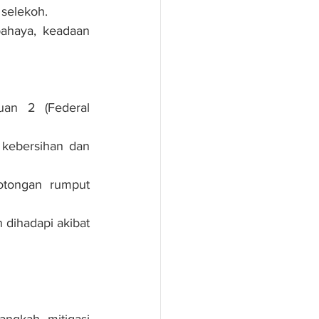
 selekoh.
ahaya, keadaan 
an 2 (Federal 
 kebersihan dan 
otongan rumput 
dihadapi akibat 
ngkah mitigasi 