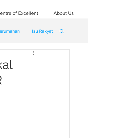
entre of Excellent
About Us
erumahan
Isu Rakyat
al
R