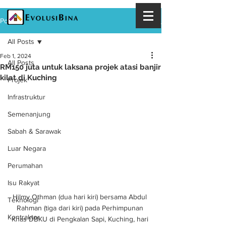
Post
All Posts
Feb 1, 2024
All Posts
RM150 juta untuk laksana projek atasi banjir
kilat di Kuching
Projek
Infrastruktur
Semenanjung
Sabah & Sarawak
Luar Negara
Perumahan
Isu Rakyat
Hilmy Othman (dua hari kiri) bersama Abdul 
Teknologi
Rahman (tiga dari kiri) pada Perhimpunan 
Kontraktor
Khas DBKU di Pengkalan Sapi, Kuching, hari 