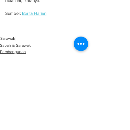
bulan ini," katanya.
Sumber: 
Berita Harian
RM150 juta untuk laksana projek atasi 
banjir kilat di Kuching
Sarawak
Sabah & Sarawak
Pembangunan
See All
Related Posts