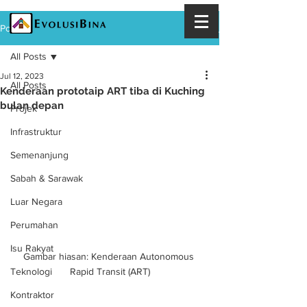
Post
All Posts
Jul 12, 2023
All Posts
Kenderaan prototaip ART tiba di Kuching
bulan depan
Projek
Infrastruktur
Semenanjung
Sabah & Sarawak
Luar Negara
Perumahan
Isu Rakyat
Gambar hiasan: Kenderaan Autonomous 
Rapid Transit (ART)
Teknologi
Kontraktor