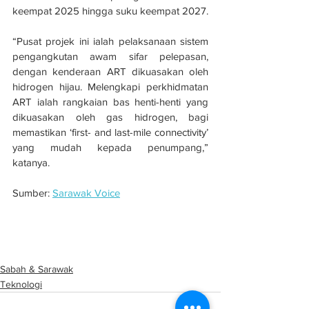
keempat 2025 hingga suku keempat 2027.
“Pusat projek ini ialah pelaksanaan sistem 
pengangkutan awam sifar pelepasan, 
dengan kenderaan ART dikuasakan oleh 
hidrogen hijau. Melengkapi perkhidmatan 
ART ialah rangkaian bas henti-henti yang 
dikuasakan oleh gas hidrogen, bagi 
memastikan ‘first- and last-mile connectivity’ 
yang mudah kepada penumpang,” 
katanya.
Sumber: 
Sarawak Voice
Kenderaan prototaip ART tiba di Kuching 
bulan depan
Sabah & Sarawak
Teknologi