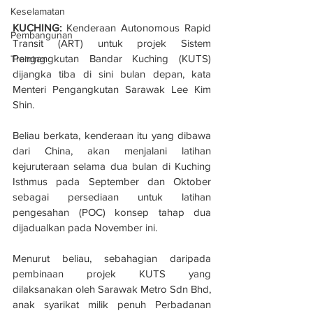
Keselamatan
KUCHING: 
Kenderaan Autonomous Rapid 
Pembangunan
Transit (ART) untuk projek Sistem 
Pengangkutan Bandar Kuching (KUTS) 
Training
dijangka tiba di sini bulan depan, kata 
Menteri Pengangkutan Sarawak Lee Kim 
Shin.
Beliau berkata, kenderaan itu yang dibawa 
dari China, akan menjalani latihan 
kejuruteraan selama dua bulan di Kuching 
Isthmus pada September dan Oktober 
sebagai persediaan untuk latihan 
pengesahan (POC) konsep tahap dua 
dijadualkan pada November ini.
Menurut beliau, sebahagian daripada 
pembinaan projek KUTS yang 
dilaksanakan oleh Sarawak Metro Sdn Bhd, 
anak syarikat milik penuh Perbadanan 