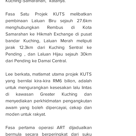
Kuching-Samarahan,” katanya.
Fasa Satu Projek KUTS melibatkan 
pembinaan Laluan Biru sejauh 27.6km 
menghubungkan Rembus di Kota 
Samarahan ke Hikmah Exchange di pusat 
bandar Kuching, Laluan Merah meliputi 
jarak 12.3km dari Kuching Sentral ke 
Pending , dan Laluan Hijau sejauh 30km 
dari Pending ke Damai Central.
Lee berkata, matlamat utama projek KUTS 
yang bernilai kira-kira RM6 bilion, adalah 
untuk mengurangkan kesesakan lalu lintas 
di kawasan Greater Kuching dan 
menyediakan perkhidmatan pengangkutan 
awam yang boleh dipercayai, cekap dan 
moden untuk rakyat.
Fasa pertama operasi ART dijadualkan 
bermula secara berperingkat dari suku 