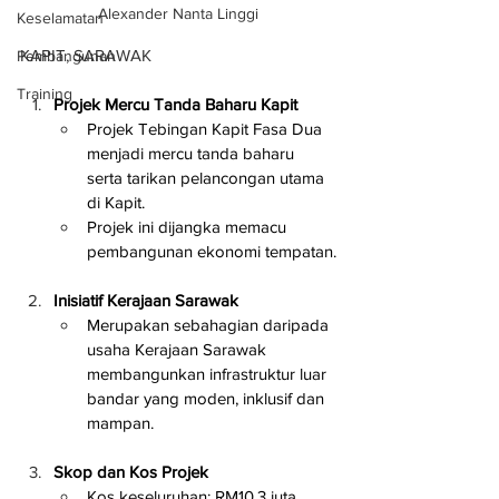
Alexander Nanta Linggi
Keselamatan
KAPIT, SARAWAK
Pembangunan
Training
Projek Mercu Tanda Baharu Kapit
Projek Tebingan Kapit Fasa Dua 
menjadi mercu tanda baharu 
serta tarikan pelancongan utama 
di Kapit.
Projek ini dijangka memacu 
pembangunan ekonomi tempatan.
Inisiatif Kerajaan Sarawak
Merupakan sebahagian daripada 
usaha Kerajaan Sarawak 
membangunkan infrastruktur luar 
bandar yang moden, inklusif dan 
mampan.
Skop dan Kos Projek
Kos keseluruhan: RM10.3 juta.