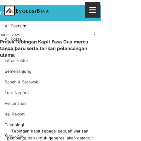
Post
All Posts
Jul 13, 2025
All Posts
Projek Tebingan Kapit Fasa Dua mercu
tanda baru serta tarikan pelancongan
Projek
utama
Infrastruktur
Semenanjung
Sabah & Sarawak
Luar Negara
Perumahan
Isu Rakyat
Teknologi
Tebingan Kapit sebagai sebuah warisan 
Kontraktor
pembangunan untuk generasi akan datang 
/ 