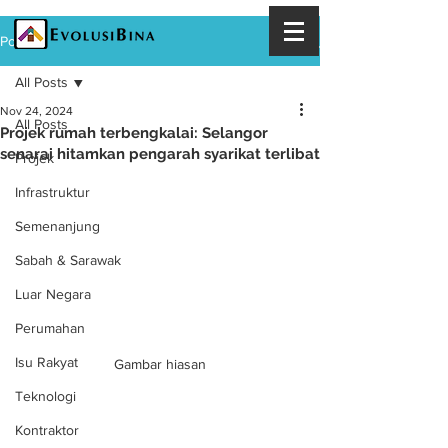
Post
All Posts
Nov 24, 2024
All Posts
Projek rumah terbengkalai: Selangor
senarai hitamkan pengarah syarikat terlibat
Projek
Infrastruktur
Semenanjung
Sabah & Sarawak
Luar Negara
Perumahan
Isu Rakyat
Gambar hiasan
Teknologi
Kontraktor