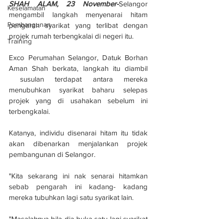
SHAH ALAM, 23 November-
Selangor 
Keselamatan
mengambil langkah menyenarai hitam 
Pembangunan
pengarah syarikat yang terlibat dengan 
projek rumah terbengkalai di negeri itu.
Training
Exco Perumahan Selangor, Datuk Borhan 
Aman Shah berkata, langkah itu diambil 
 susulan terdapat antara mereka 
menubuhkan syarikat baharu selepas 
projek yang di usahakan sebelum ini 
terbengkalai.
Katanya, individu disenarai hitam itu tidak 
akan dibenarkan menjalankan projek 
pembangunan di Selangor.
"Kita sekarang ini nak senarai hitamkan 
sebab pengarah ini kadang- kadang 
mereka tubuhkan lagi satu syarikat lain.
"Masalahnya bila dia buka satu lagi syarikat 