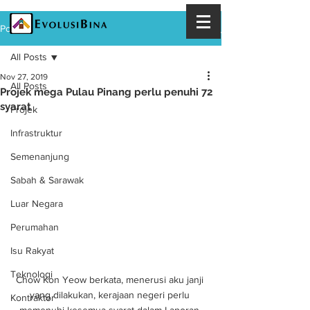
Post
All Posts
Nov 27, 2019
All Posts
Projek mega Pulau Pinang perlu penuhi 72
syarat
Projek
Infrastruktur
Semenanjung
Sabah & Sarawak
Luar Negara
Perumahan
Isu Rakyat
Teknologi
Chow Kon Yeow berkata, menerusi aku janji 
yang dilakukan, kerajaan negeri perlu 
Kontraktor