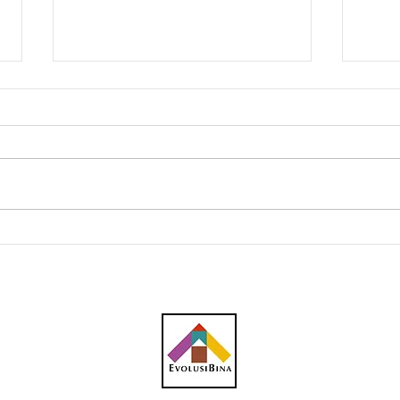
Atasi segera masalah jalan
'Gur
ke Lapangan Terbang Sibu
bern