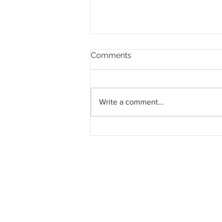
Comments
Write a comment...
Bantu Sibu capai status
bandar raya