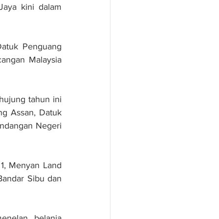
aya kini dalam 
atuk Penguang 
angan Malaysia 
ujung tahun ini 
g Assan, Datuk 
ndangan Negeri 
 1, Menyan Land 
Bandar Sibu dan 
nelan belanja 