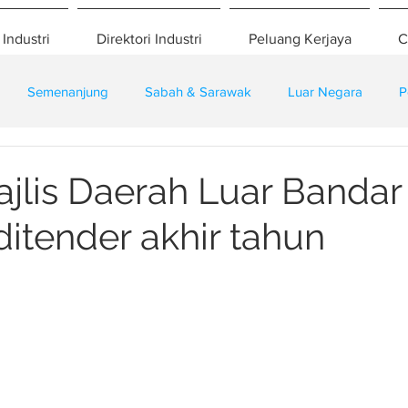
 Industri
Direktori Industri
Peluang Kerjaya
C
Semenanjung
Sabah & Sarawak
Luar Negara
P
eselamatan
Pembangunan
Training
ajlis Daerah Luar Bandar
ditender akhir tahun