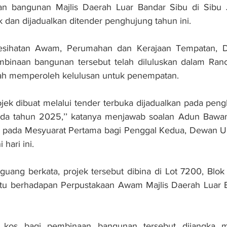
n bangunan Majlis Daerah Luar Bandar Sibu di Sibu J
k dan dijadualkan ditender penghujung tahun ini.
esihatan Awam, Perumahan dan Kerajaan Tempatan, D
mbinaan bangunan tersebut telah diluluskan dalam Ranc
elah memperoleh kelulusan untuk penempatan.
jek dibuat melalui tender terbuka dijadualkan pada pengh
ada tahun 2025,’’ katanya menjawab soalan Adun Bawan
 pada Mesyuarat Pertama bagi Penggal Kedua, Dewan U
 hari ini.
guang berkata, projek tersebut dibina di Lot 7200, Blok
iaitu berhadapan Perpustakaan Awam Majlis Daerah Luar 
 kos bagi pembinaan bangunan tersebut dijangka me