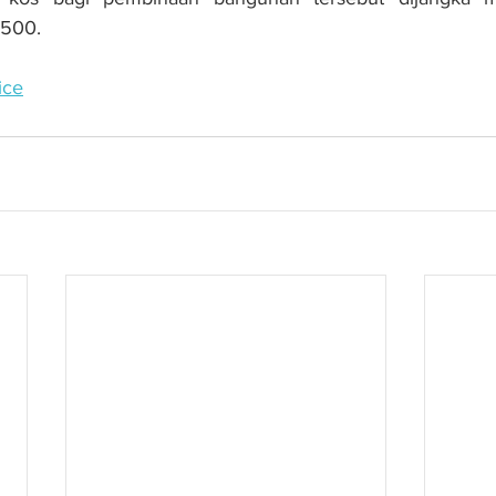
,500.
ice