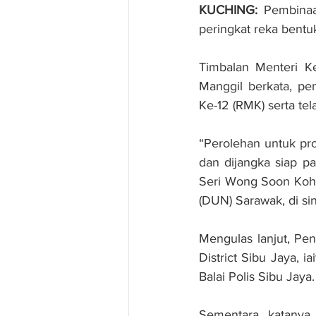
KUCHING: 
Pembinaa
peringkat reka bentu
Timbalan Menteri K
Manggil berkata, pe
Ke-12 (RMK) serta t
“Perolehan untuk pro
dan dijangka siap p
Seri Wong Soon Koh
(DUN) Sarawak, di sini
Mengulas lanjut, Pen
District Sibu Jaya, 
Balai Polis Sibu Jaya.
Sementara katanya,