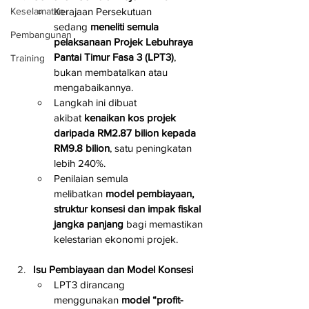
Kerajaan Persekutuan 
Keselamatan
sedang 
meneliti semula 
Pembangunan
pelaksanaan Projek Lebuhraya 
Pantai Timur Fasa 3 (LPT3)
, 
Training
bukan membatalkan atau 
mengabaikannya.
Langkah ini dibuat 
akibat 
kenaikan kos projek 
daripada RM2.87 bilion kepada 
RM9.8 bilion
, satu peningkatan 
lebih 240%.
Penilaian semula 
melibatkan 
model pembiayaan, 
struktur konsesi dan impak fiskal 
jangka panjang
 bagi memastikan 
kelestarian ekonomi projek.
Isu Pembiayaan dan Model Konsesi
LPT3 dirancang 
menggunakan 
model “profit-