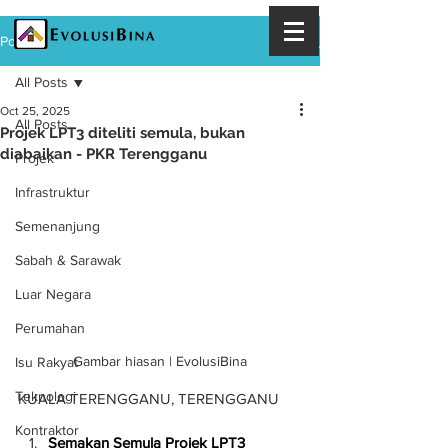
Post
All Posts
Oct 25, 2025
All Posts
Projek LPT3 diteliti semula, bukan
diabaikan - PKR Terengganu
Projek
Infrastruktur
Semenanjung
Sabah & Sarawak
Luar Negara
Perumahan
Gambar hiasan | EvolusiBina
Isu Rakyat
Teknologi
KUALA TERENGGANU, TERENGGANU
Kontraktor
Semakan Semula Projek LPT3