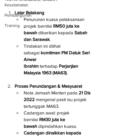
Keselamatan
Latar Belakang
Pembangunan
Penurunan kuasa pelaksanaan 
Training
projek bernilai 
RM50 juta ke 
bawah
 diberikan kepada 
Sabah 
dan Sarawak
.
Tindakan ini dilihat 
sebagai 
komitmen PM Datuk Seri 
Anwar 
Ibrahim
 terhadap 
Perjanjian 
Malaysia 1963 (MA63)
.
Proses Perundangan & Mesyuarat
Nota Jemaah Menteri pada 
21 Dis 
2022
 mengenal pasti isu projek 
tertunggak MA63.
Cadangan awal: projek 
bernilai 
RM30 juta ke 
bawah
 dipindahkan kuasa.
Cadangan dinaikkan kepada 