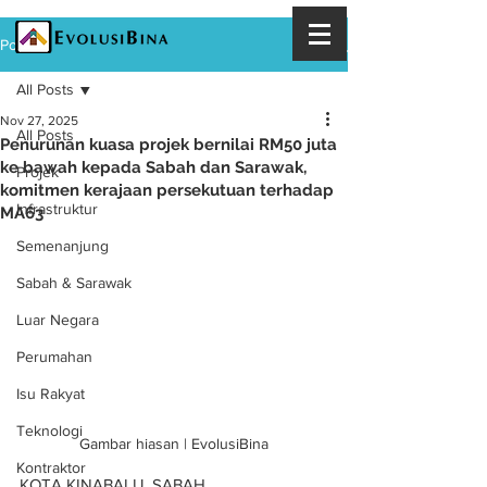
Post
All Posts
Nov 27, 2025
All Posts
Penurunan kuasa projek bernilai RM50 juta
ke bawah kepada Sabah dan Sarawak,
Projek
komitmen kerajaan persekutuan terhadap
Infrastruktur
MA63
Semenanjung
Sabah & Sarawak
Luar Negara
Perumahan
Isu Rakyat
Teknologi
Gambar hiasan | EvolusiBina
Kontraktor
KOTA KINABALU, SABAH