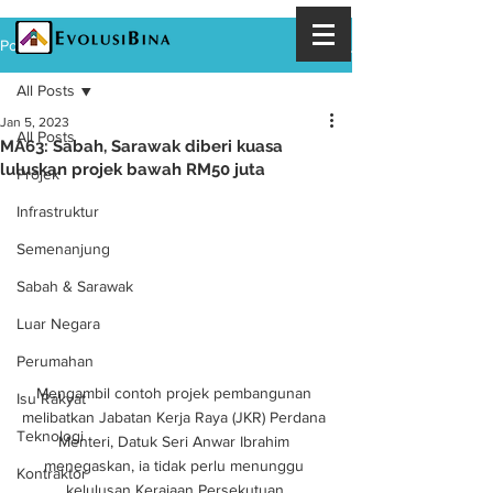
Post
All Posts
Jan 5, 2023
All Posts
MA63: Sabah, Sarawak diberi kuasa
luluskan projek bawah RM50 juta
Projek
Infrastruktur
Semenanjung
Sabah & Sarawak
Luar Negara
Perumahan
Mengambil contoh projek pembangunan 
Isu Rakyat
melibatkan Jabatan Kerja Raya (JKR) Perdana 
Teknologi
Menteri, Datuk Seri Anwar Ibrahim 
menegaskan, ia tidak perlu menunggu 
Kontraktor
kelulusan Kerajaan Persekutuan.