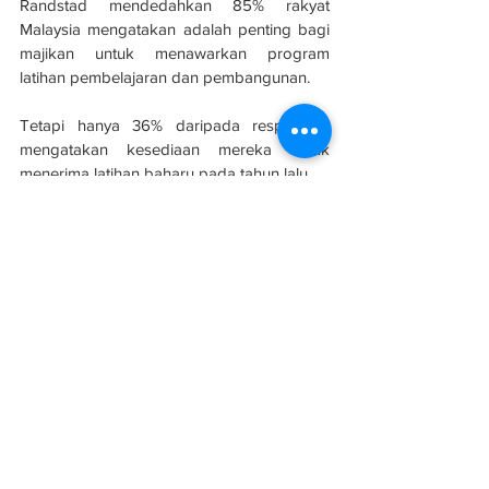
Randstad mendedahkan 85% rakyat 
Malaysia mengatakan adalah penting bagi 
majikan untuk menawarkan program 
latihan pembelajaran dan pembangunan.
Tetapi hanya 36% daripada responden 
mengatakan kesediaan mereka untuk 
menerima latihan baharu pada tahun lalu.
Manakala 61% pekerja di Malaysia 
berhasrat mengembangkan kemahiran 
teknikal untuk lebih produktif.
Sumber: 
Malaysia Gazette
See All
Related Posts