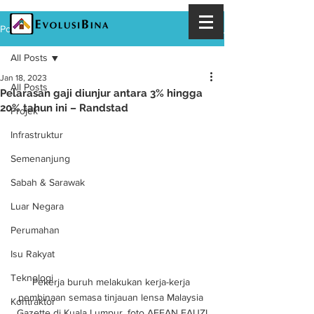
Post
All Posts
Jan 18, 2023
All Posts
Pelarasan gaji diunjur antara 3% hingga
20% tahun ini – Randstad
Projek
Infrastruktur
Semenanjung
Sabah & Sarawak
Luar Negara
Perumahan
Isu Rakyat
Teknologi
Pekerja buruh melakukan kerja-kerja 
pembinaan semasa tinjauan lensa Malaysia 
Kontraktor
Gazette di Kuala Lumpur. foto AFFAN FAUZI