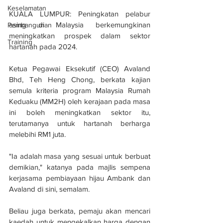
Keselamatan
KUALA LUMPUR: Peningkatan pelabur 
asing di Malaysia berkemungkinan 
Pembangunan
meningkatkan prospek dalam sektor 
Training
hartanah pada 2024.
Ketua Pegawai Eksekutif (CEO) Avaland 
Bhd, Teh Heng Chong, berkata kajian 
semula kriteria program Malaysia Rumah 
Keduaku (MM2H) oleh kerajaan pada masa 
ini boleh meningkatkan sektor itu, 
terutamanya untuk hartanah berharga 
melebihi RM1 juta.
"Ia adalah masa yang sesuai untuk berbuat 
demikian," katanya pada majlis sempena 
kerjasama pembiayaan hijau Ambank dan 
Avaland di sini, semalam.
Beliau juga berkata, pemaju akan mencari 
kaedah untuk mengekalkan harga dengan 