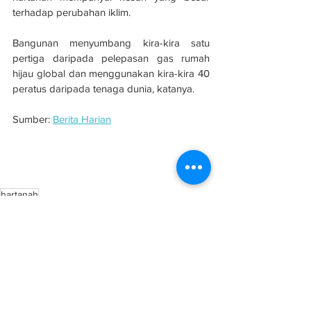
terhadap perubahan iklim.
Bangunan menyumbang kira-kira satu 
pertiga daripada pelepasan gas rumah 
hijau global dan menggunakan kira-kira 40 
peratus daripada tenaga dunia, katanya.
Sumber: 
Berita Harian
Pelabur asing perkukuh prospek sektor 
hartanah
hartanah
Perumahan
See All
Related Posts