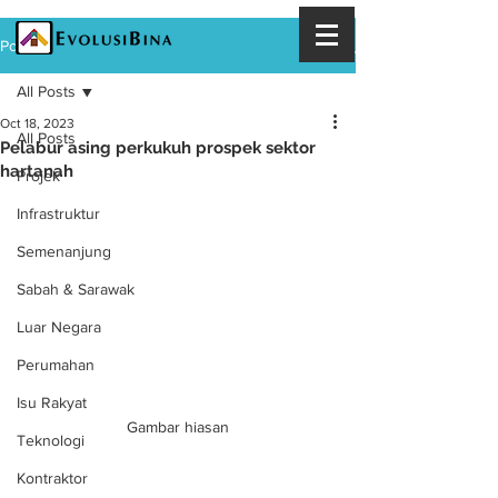
Post
All Posts
Oct 18, 2023
All Posts
Pelabur asing perkukuh prospek sektor
hartanah
Projek
Infrastruktur
Semenanjung
Sabah & Sarawak
Luar Negara
Perumahan
Isu Rakyat
Gambar hiasan
Teknologi
Kontraktor