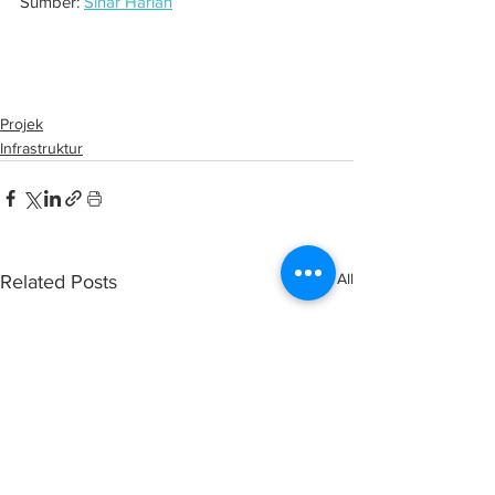
Sumber: 
Sinar Harian
Pasukan Petugas KDN pantau projek 
penyelenggaraan kemudahan agensi
Projek
Infrastruktur
See All
Related Posts