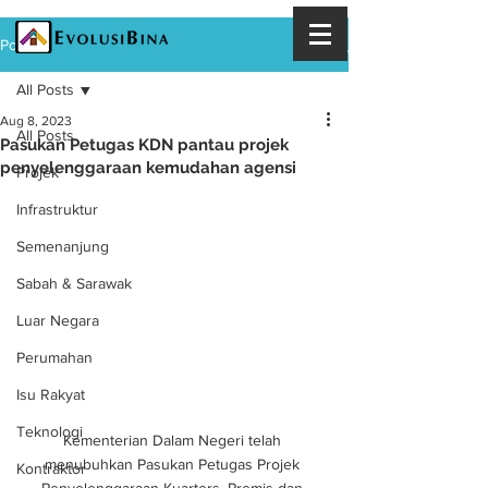
Post
All Posts
Aug 8, 2023
All Posts
Pasukan Petugas KDN pantau projek
penyelenggaraan kemudahan agensi
Projek
Infrastruktur
Semenanjung
Sabah & Sarawak
Luar Negara
Perumahan
Isu Rakyat
Teknologi
Kementerian Dalam Negeri telah 
menubuhkan Pasukan Petugas Projek 
Kontraktor