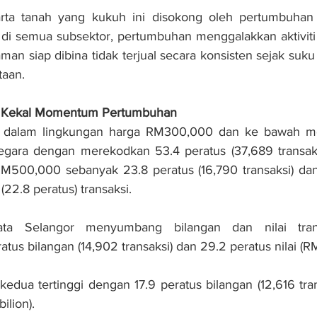
arta tanah yang kukuh ini disokong oleh pertumbuhan po
h di semua subsektor, pertumbuhan menggalakkan aktivit
man siap dibina tidak terjual secara konsisten sejak suku
taan.
n Kekal Momentum Pertumbuhan
 dalam lingkungan harga RM300,000 dan ke bawah meng
gara dengan merekodkan 53.4 peratus (37,689 transaksi)
500,000 sebanyak 23.8 peratus (16,790 transaksi) da
(22.8 peratus) transaksi.
ta Selangor menyumbang bilangan dan nilai transak
tus bilangan (14,902 transaksi) dan 29.2 peratus nilai (RM
edua tertinggi dengan 17.9 peratus bilangan (12,616 tran
ilion).