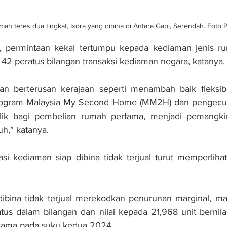
mah teres dua tingkat, Ixora yang dibina di Antara Gapi, Serendah. Foto
a, permintaan kekal tertumpu kepada kediaman jenis ru
2 peratus bilangan transaksi kediaman negara, katanya.
gan berterusan kerajaan seperti menambah baik fleksibilit
ogram Malaysia My Second Home (MM2H) dan pengecual
ik bagi pembelian rumah pertama, menjadi pemangkin
uh,” katanya.
tasi kediaman siap dibina tidak terjual turut memperli
dibina tidak terjual merekodkan penurunan marginal, ma
tus dalam bilangan dan nilai kepada 21,968 unit bernilai
sama pada suku kedua 2024.