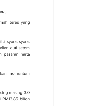
 PKNS
mah teres yang 
i syarat-syarat 
ian duti setem 
 pasaran harta 
hatkan momentum 
sing-masing 3.0 
 RM13.85 bilion 