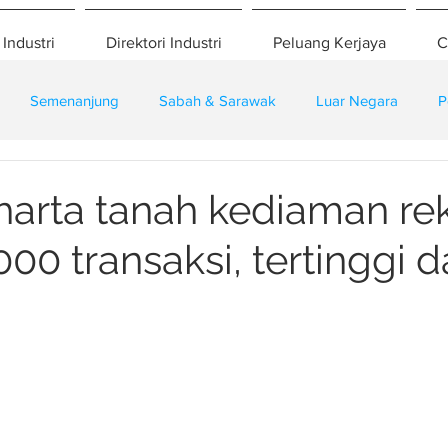
 Industri
Direktori Industri
Peluang Kerjaya
C
Semenanjung
Sabah & Sarawak
Luar Negara
P
eselamatan
Pembangunan
Training
harta tanah kediaman re
000 transaksi, tertinggi 