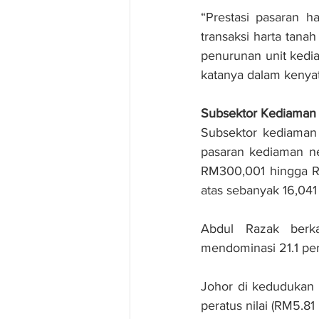
“Prestasi pasaran h
transaksi harta tana
penurunan unit kedia
katanya dalam kenya
Subsektor Kediama
Subsektor kediaman
pasaran kediaman ne
RM300,001 hingga RM
atas sebanyak 16,041 
Abdul Razak berka
mendominasi 21.1 pera
Johor di kedudukan k
peratus nilai (RM5.81 b