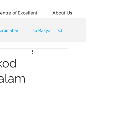
entre of Excellent
About Us
erumahan
Isu Rakyat
kod
dalam