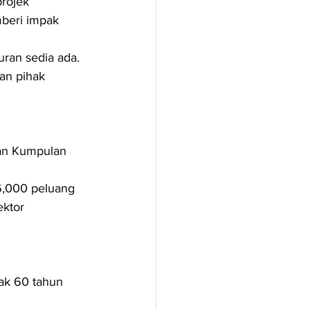
rojek 
beri impak 
ran sedia ada. 
an pihak 
dan Kumpulan 
6,000 peluang 
ktor 
ak 60 tahun 