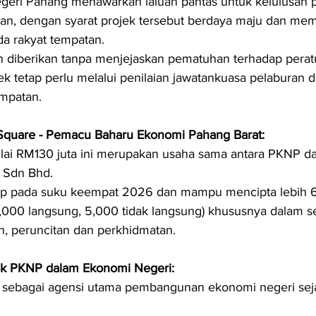
geri Pahang menawarkan laluan pantas untuk kelulusan p
, dengan syarat projek tersebut berdaya maju dan mem
da rakyat tempatan.
 diberikan tanpa menjejaskan pematuhan terhadap peratu
k tetap perlu melalui penilaian jawatankuasa pelaburan d
mpatan.
 Square - Pemacu Baharu Ekonomi Pahang Barat:
ilai RM130 juta ini merupakan usaha sama antara PKNP 
 Sdn Bhd.
iap pada suku keempat 2026 dan mampu mencipta lebih 
1,000 langsung, 5,000 tidak langsung) khususnya dalam se
, peruncitan dan perkhidmatan.
ik PKNP dalam Ekonomi Negeri:
 sebagai agensi utama pembangunan ekonomi negeri sej