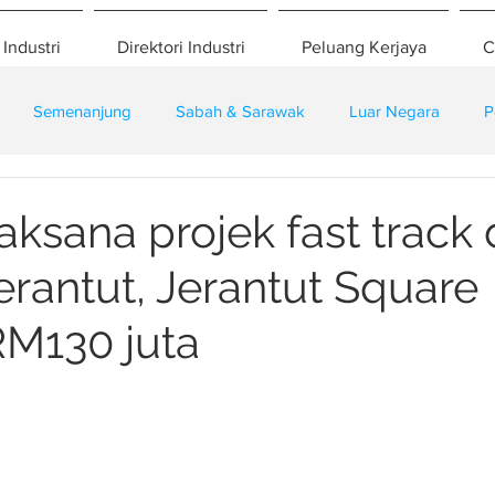
 Industri
Direktori Industri
Peluang Kerjaya
C
Semenanjung
Sabah & Sarawak
Luar Negara
P
eselamatan
Pembangunan
Training
ksana projek fast track 
erantut, Jerantut Square
RM130 juta