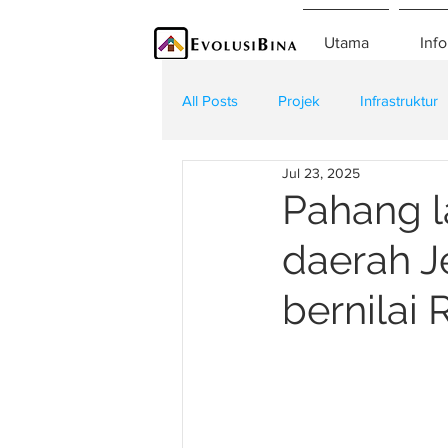
Utama
Info
All Posts
Projek
Infrastruktur
Jul 23, 2025
Teknologi
Kontraktor
K
Pahang la
daerah J
bernilai 