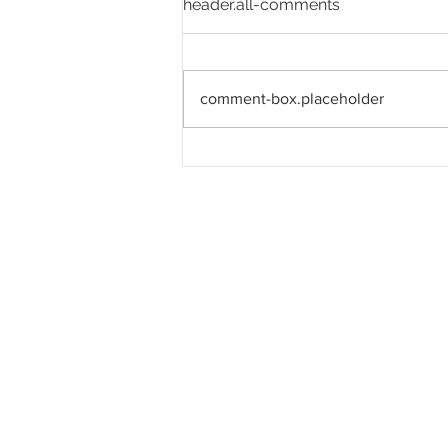
header.all-comments
comment-box.placeholder
JKR memuktamad skop,
reka bentuk, dan kerja
fizikal bagi projek menaik
taraf jalan di Jerantut, Kuala
Lipis, dan Gua Musang,
termasuk penggantian
jambatan di Sungai Sepial,
Sungai Teh, dan Sungai
Kera