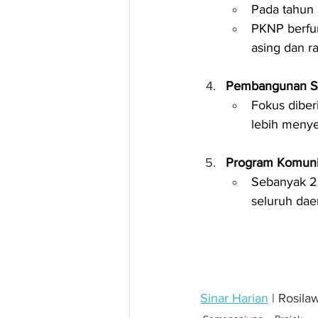
Pada tahun 
PKNP berfung
asing dan r
Pembangunan Se
Fokus diber
lebih menye
Program Komuni
Sebanyak 22
seluruh dae
Sinar Harian
 | Rosila