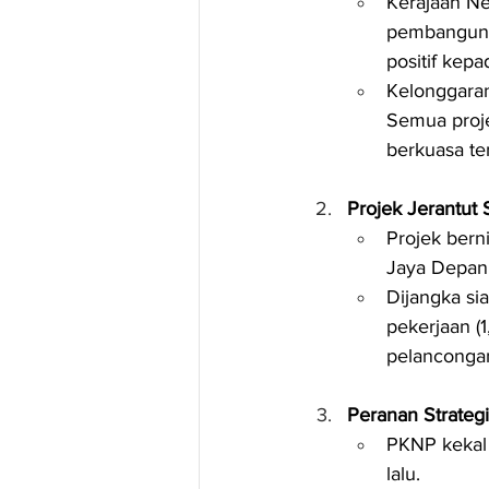
Kerajaan Ne
pembangunan
positif kepa
Kelonggaran
Semua proje
berkuasa te
Projek Jerantut
Projek bern
Jaya Depan
Dijangka s
pekerjaan (
pelancongan
Peranan Strateg
PKNP kekal
lalu.