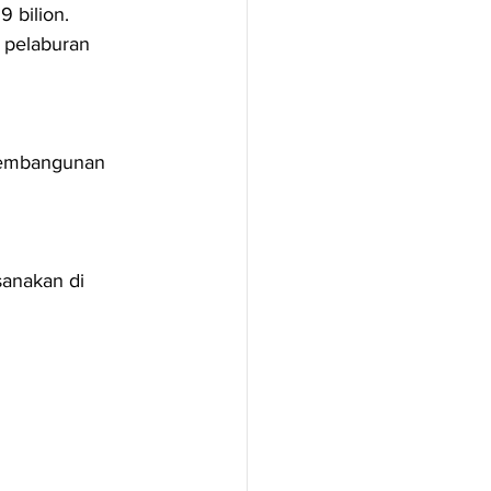
 bilion.
r pelaburan 
pembangunan 
anakan di 