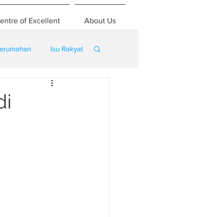
entre of Excellent
About Us
erumahan
Isu Rakyat
di