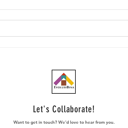
RM800,000 projek baik
Ratu
pulih kerosakan cerun,
Jeran
mendapan tanah di Jalan
Jerantut-Benta
Let's Collaborate!
Want to get in touch? We'd love to hear from you.