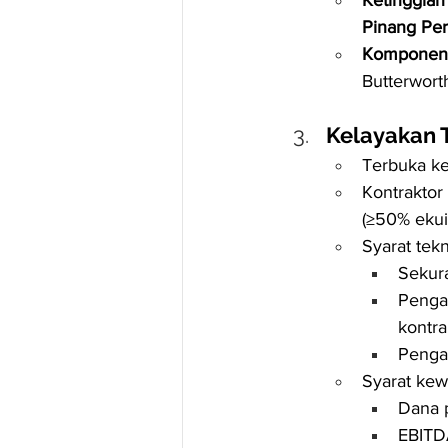
Pinang Pe
Komponen 
Butterwort
Kelayakan 
Terbuka k
Kontraktor
(≥50% ekui
Syarat tekn
Sekur
Pengal
kontra
Penga
Syarat ke
Dana 
EBITDA