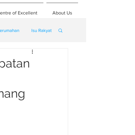
entre of Excellent
About Us
erumahan
Isu Rakyat
patan
inang