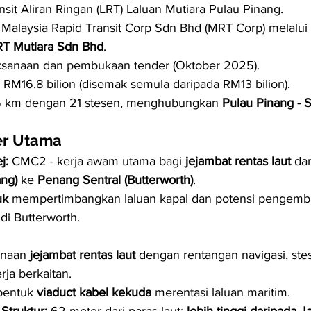
nsit Aliran Ringan (LRT) Laluan Mutiara Pulau Pinang.
 Malaysia Rapid Transit Corp Sdn Bhd (MRT Corp) melalui
T Mutiara Sdn Bhd
.
ksanaan dan pembukaan tender (Oktober 2025).
 RM16.8 bilion (disemak semula daripada RM13 bilion).
5 km dengan 21 stesen, menghubungkan 
Pulau Pinang - 
er Utama
j:
 CMC2 - kerja awam utama bagi 
jejambat rentas laut
 dar
ang)
 ke 
Penang Sentral (Butterworth)
.
uk
 mempertimbangkan laluan kapal dan potensi pengemb
di Butterworth.
naan 
jejambat rentas laut
 dengan rentangan navigasi, stes
rja berkaitan.
bentuk 
viaduct kabel kekuda
 merentasi laluan maritim.
Struktur:
 62 meter dari paras laut; 
lebih tinggi daripada 