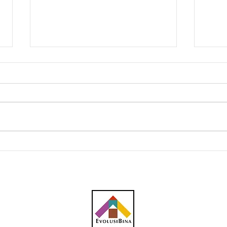
Projek LRT Pulau Pinang
Kos 
dibiayai penuh kerajaan,
ceca
menggantikan model PPP
dan 
penj