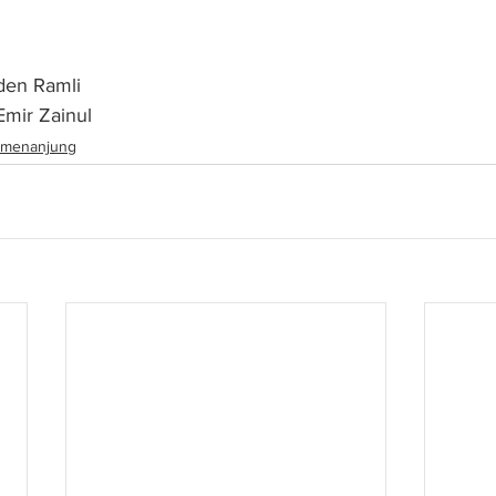
den Ramli
 Emir Zainul
menanjung