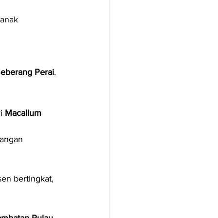
 anak 
Seberang Perai
.
i 
Macallum 
angan 
en bertingkat, 
Jambatan Pulau 