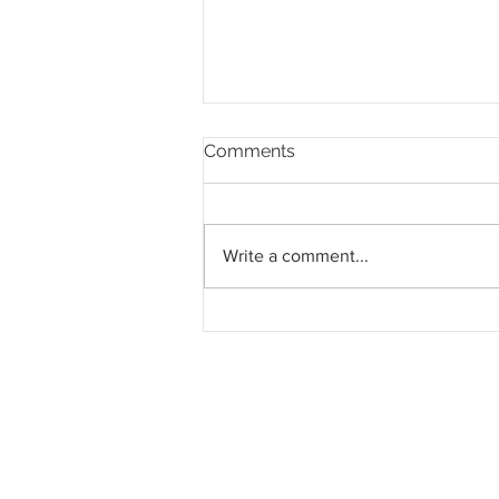
Comments
Write a comment...
Econpile terima kontrak
RM53.99 juta daripada
Gamuda Geo untuk kerja
cerucuk LRT Pulau Pinang