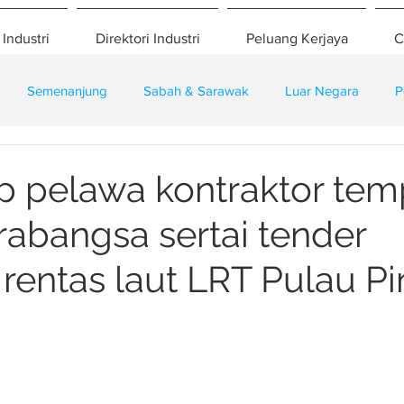
 Industri
Direktori Industri
Peluang Kerjaya
C
Semenanjung
Sabah & Sarawak
Luar Negara
P
eselamatan
Pembangunan
Training
 pelawa kontraktor tem
rabangsa sertai tender
 rentas laut LRT Pulau P