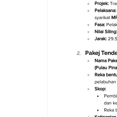
Projek:
 Tra
Pelaksana:
syarikat 
MR
Fasa:
 Pela
Nilai Siling:
Jarak:
 29.
Pakej Tend
Nama Pake
(Pulau Pin
Reka bent
pelabuhan 
Skop:
Pembi
dan ke
Reka 
Ketinggian 