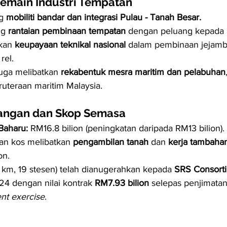
emain Industri Tempatan
g 
mobiliti bandar dan integrasi Pulau - Tanah Besar.
g 
rantaian pembinaan tempatan
 dengan peluang kepada 
kan 
keupayaan teknikal nasional
 dalam pembinaan jejamba
rel.
juga melibatkan 
rekabentuk mesra maritim dan pelabuhan
ruteraan maritim Malaysia.
angan dan Skop Semasa
 Baharu:
 RM16.8 bilion (peningkatan daripada RM13 bilion).
n kos melibatkan 
pengambilan tanah
 dan 
kerja tambaha
on.
 km, 19 stesen) telah dianugerahkan kepada 
SRS Consort
24 dengan nilai kontrak 
RM7.93 bilion
 selepas penjimatan
t exercise
.