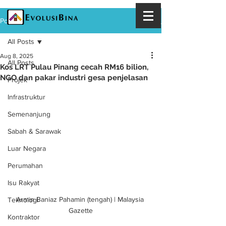
Post
All Posts
Aug 8, 2025
All Posts
Kos LRT Pulau Pinang cecah RM16 bilion,
NGO dan pakar industri gesa penjelasan
Projek
Infrastruktur
Semenanjung
Sabah & Sarawak
Luar Negara
Perumahan
Isu Rakyat
Armin Baniaz Pahamin (tengah) | Malaysia 
Teknologi
Gazette
Kontraktor