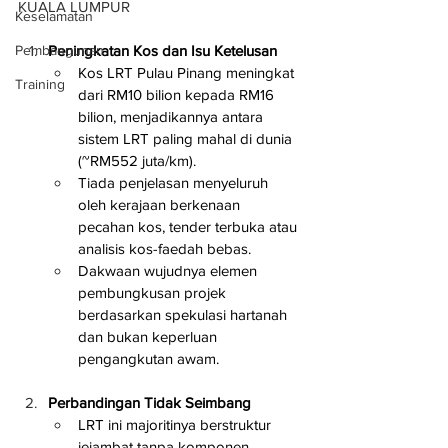
KUALA LUMPUR
Keselamatan
Pembangunan
Peningkatan Kos dan Isu Ketelusan
Kos LRT Pulau Pinang meningkat 
Training
dari RM10 bilion kepada RM16 
bilion, menjadikannya antara 
sistem LRT paling mahal di dunia 
(~RM552 juta/km).
Tiada penjelasan menyeluruh 
oleh kerajaan berkenaan 
pecahan kos, tender terbuka atau 
analisis kos-faedah bebas.
Dakwaan wujudnya elemen 
pembungkusan projek 
berdasarkan spekulasi hartanah 
dan bukan keperluan 
pengangkutan awam.
Perbandingan Tidak Seimbang
LRT ini majoritinya berstruktur 
jejambat tanpa komponen 