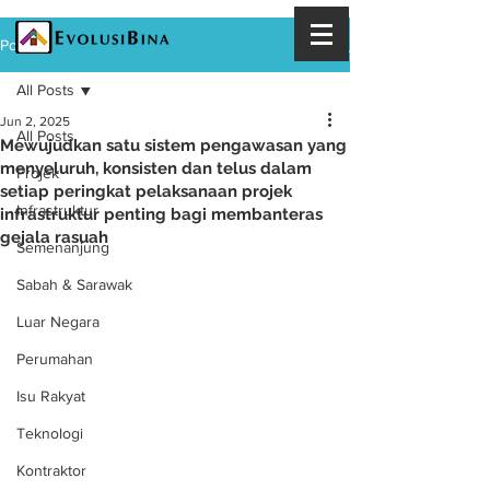
Post
All Posts
Jun 2, 2025
All Posts
Mewujudkan satu sistem pengawasan yang
menyeluruh, konsisten dan telus dalam
Projek
setiap peringkat pelaksanaan projek
Infrastruktur
infrastruktur penting bagi membanteras
gejala rasuah
Semenanjung
Sabah & Sarawak
Luar Negara
Perumahan
Isu Rakyat
Teknologi
Kontraktor