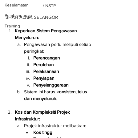
Keselamatan
/ NSTP
Pembangunan
SHAH ALAM, SELANGOR
Training
Keperluan Sistem Pengawasan 
Menyeluruh:
Pengawasan perlu meliputi setiap 
peringkat:
Perancangan
Perolehan
Pelaksanaan
Penyiapan
Penyelenggaraan
Sistem ini harus 
konsisten, telus 
dan menyeluruh
.
Kos dan Kompleksiti Projek 
Infrastruktur:
Projek infrastruktur melibatkan:
Kos tinggi