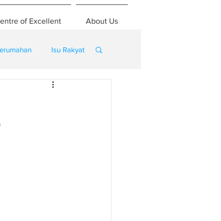
entre of Excellent
About Us
erumahan
Isu Rakyat
?