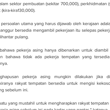
alam sektor pembuatan (sekitar 700,000), perkhidmatan (s
(kira-kira130,000).
persoalan utama yang harus dijawab oleh kerajaan adala
nggur bersedia mengambil pekerjaan itu selepas pekerja
ihantar pulang.
ahawa pekerja asing hanya dibenarkan untuk diambil b
n bahawa tidak ada pekerja tempatan yang tersedia 
anya.
ghapusan pekerja asing mungkin dilakukan jika dil
kiranya rakyat tempatan bersedia untuk mengisi kekoso
ing sebelum ini.
suatu yang mustahil untuk mengharapkan rakyat tempatan 
erja asing sebelum ini pada kadar yang pantas," katanya.