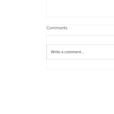
Comments
Write a comment...
LRT Pulau Pinang: Kontrak
System Turnkey RM3.028
bilion kepada MRCB - Theta
Edge JV bergerak mengikut
jadual