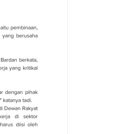
itu pembinaan, 
n yang berusaha 
ardan berkata, 
a yang kritikal 
r dengan pihak 
katanya tadi.
i Dewan Rakyat 
rja di sektor 
rus diisi oleh 