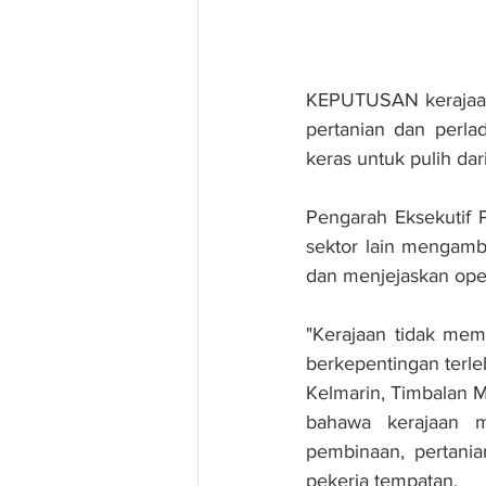
KEPUTUSAN kerajaan 
pertanian dan perla
keras untuk pulih da
Pengarah Eksekutif 
sektor lain mengambi
dan menjejaskan oper
"Kerajaan tidak me
berkepentingan terl
Kelmarin, Timbalan
bahawa kerajaan m
pembinaan, pertania
pekerja tempatan.