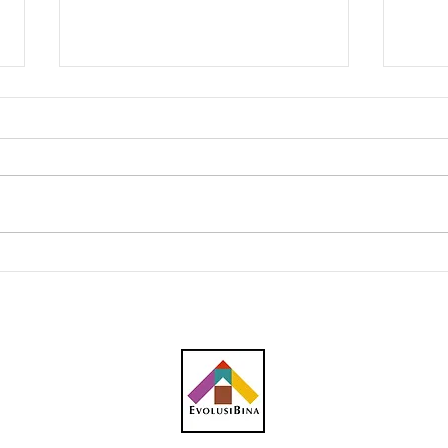
Lebih 60 kontena
Gamu
komponen Projek Kereta
hype
Kabel Bukit Bendera tiba
Port
dari Austria