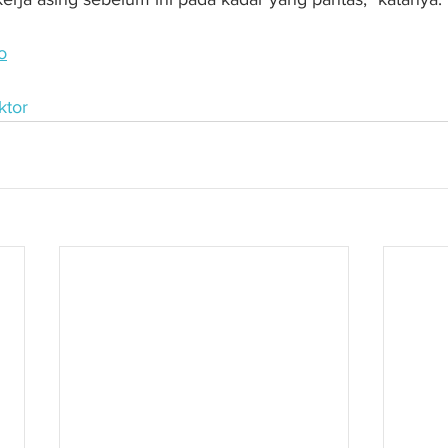
o
ktor