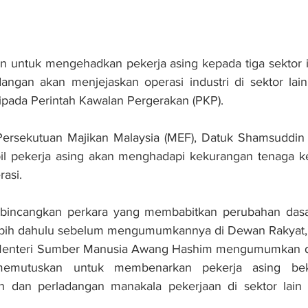
untuk mengehadkan pekerja asing kepada tiga sektor ia
dangan akan menjejaskan operasi industri di sektor lai
ripada Perintah Kawalan Pergerakan (PKP).
Persekutuan Majikan Malaysia (MEF), Datuk Shamsuddin B
l pekerja asing akan menghadapi kekurangan tenaga kerj
asi.
mbincangkan perkara yang membabitkan perubahan dasa
ebih dahulu sebelum mengumumkannya di Dewan Rakyat," 
 Menteri Sumber Manusia Awang Hashim mengumumkan d
emutuskan untuk membenarkan pekerja asing beke
n dan perladangan manakala pekerjaan di sektor lain ha