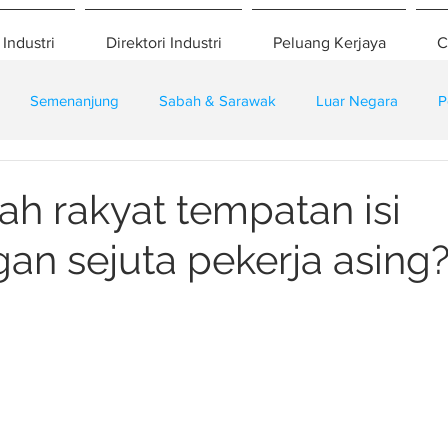
 Industri
Direktori Industri
Peluang Kerjaya
C
Semenanjung
Sabah & Sarawak
Luar Negara
P
eselamatan
Pembangunan
Training
 rakyat tempatan isi
an sejuta pekerja asing