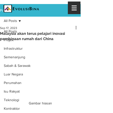
Post
All Posts
Sep 17, 2023
All Posts
Malaysia akan terus pelajari inovasi
pembinaan rumah dari China
Projek
Infrastruktur
Semenanjung
Sabah & Sarawak
Luar Negara
Perumahan
Isu Rakyat
Teknologi
Gambar hiasan
Kontraktor