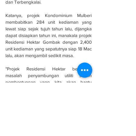
dan Terbengkalai.
Katanya, projek Kondominium Mulberi 
membabitkan 284 unit kediaman yang 
lewat siap sejak tujuh tahun lalu, dijangka 
dapat disiapkan tahun ini, manakala projek 
Residensi Hektar Gombak dengan 2,400 
unit kediaman yang sepatutnya siap 18 Mac 
lalu, akan mengambil sedikit masa.
"Projek Residensi Hektar berdepan 
masalah penyambungan utiliti sistem 
pembentungan yang kita akan bantu 
bincang dengan Suruhanjaya Perkhidmatan 
Air Negara (SPAN) dan ada juga kerja 
fizikal yang perlu disiapkan pemaju," 
katanya.
Sumber: 
Berita Harian
Projek