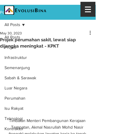
Post
All Posts
May 30, 2023
All Posts
Projek perumahan sakit, lewat siap
dijangka meningkat - KPKT
Projek
Infrastruktur
Semenanjung
Sabah & Sarawak
Luar Negara
Perumahan
Isu Rakyat
Teknologi
Timbalan Menteri Pembangunan Kerajaan 
Tempatan, Akmal Nasrullah Mohd Nasir 
Kontraktor
(tengah) melakukan lawatan kerja ke tapak 