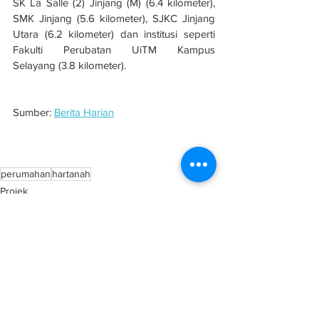
SK La Salle (2) Jinjang (M) (6.4 kilometer), 
SMK Jinjang (5.6 kilometer), SJKC Jinjang 
Utara (6.2 kilometer) dan institusi seperti 
Fakulti Perubatan UiTM Kampus 
Selayang (3.8 kilometer).
Sumber: 
Berita Harian
Mah Sing siapkan struktur bumbung projek 
M Luna
perumahan
hartanah
Projek
Perumahan
See All
Related Posts