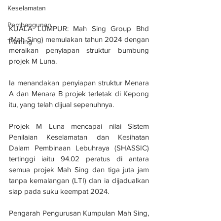
Keselamatan
Pembangunan
KUALA LUMPUR: Mah Sing Group Bhd 
(Mah Sing) memulakan tahun 2024 dengan 
Training
meraikan penyiapan struktur bumbung 
projek M Luna.
Ia menandakan penyiapan struktur Menara 
A dan Menara B projek terletak di Kepong 
itu, yang telah dijual sepenuhnya.
Projek M Luna mencapai nilai Sistem 
Penilaian Keselamatan dan Kesihatan 
Dalam Pembinaan Lebuhraya (SHASSIC) 
tertinggi iaitu 94.02 peratus di antara 
semua projek Mah Sing dan tiga juta jam 
tanpa kemalangan (LTI) dan ia dijadualkan 
siap pada suku keempat 2024.
Pengarah Pengurusan Kumpulan Mah Sing, 