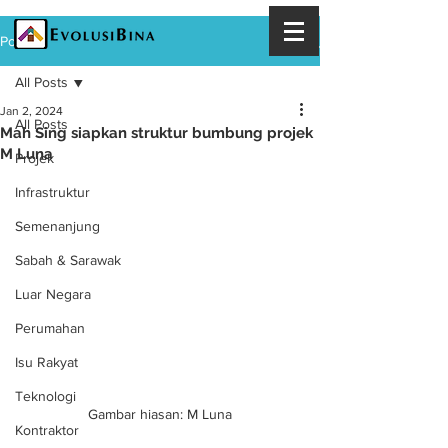
Post
All Posts
Jan 2, 2024
All Posts
Mah Sing siapkan struktur bumbung projek
M Luna
Projek
Infrastruktur
Semenanjung
Sabah & Sarawak
Luar Negara
Perumahan
Isu Rakyat
Teknologi
Gambar hiasan: M Luna
Kontraktor