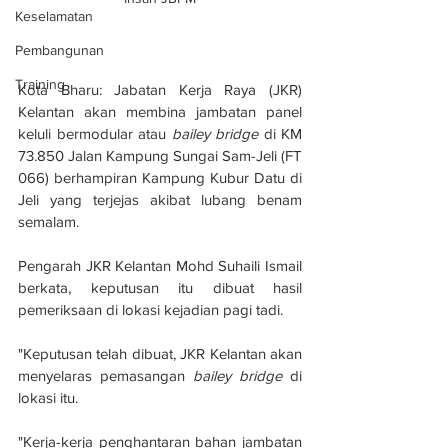
Keselamatan
Pembangunan
Training
Kota Bharu: Jabatan Kerja Raya (JKR) 
Kelantan akan membina jambatan panel 
keluli bermodular atau 
bailey bridge
 di KM 
73.850 Jalan Kampung Sungai Sam-Jeli (FT 
066) berhampiran Kampung Kubur Datu di 
Jeli yang terjejas akibat lubang benam 
semalam.
Pengarah JKR Kelantan Mohd Suhaili Ismail 
berkata, keputusan itu dibuat hasil 
pemeriksaan di lokasi kejadian pagi tadi.
"Keputusan telah dibuat, JKR Kelantan akan 
menyelaras pemasangan 
bailey bridge
 di 
lokasi itu.
"Kerja-kerja penghantaran bahan jambatan 