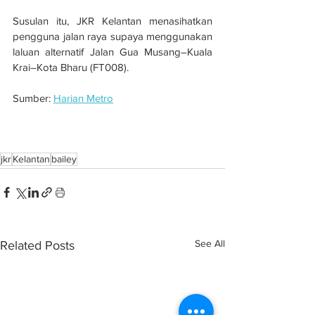
Susulan itu, JKR Kelantan menasihatkan 
pengguna jalan raya supaya menggunakan 
laluan alternatif Jalan Gua Musang–Kuala 
Krai–Kota Bharu (FT008).
Sumber: 
Harian Metro
Lubang benam di Jeli, JKR pasang 
jambatan bailey
jkr
Kelantan
bailey
See All
Related Posts