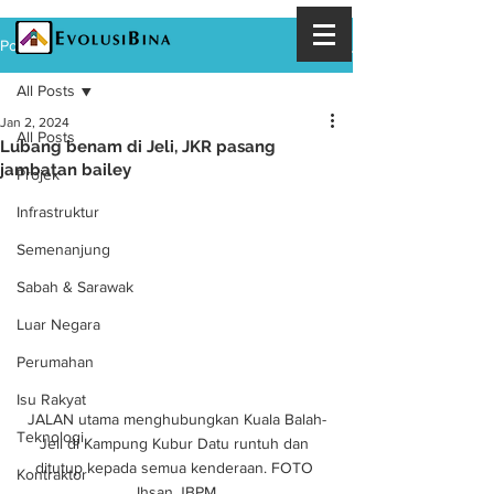
Post
All Posts
Jan 2, 2024
All Posts
Lubang benam di Jeli, JKR pasang
jambatan bailey
Projek
Infrastruktur
Semenanjung
Sabah & Sarawak
Luar Negara
Perumahan
Isu Rakyat
JALAN utama menghubungkan Kuala Balah-
Teknologi
Jeli di Kampung Kubur Datu runtuh dan 
ditutup kepada semua kenderaan. FOTO 
Kontraktor
Ihsan JBPM