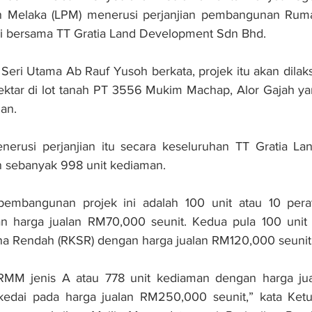
Melaka (LPM) menerusi perjanjian pembangunan Ruma
i bersama TT Gratia Land Development Sdn Bhd.
Seri Utama Ab Rauf Yusoh berkata, projek itu akan dilaks
ktar di lot tanah PT 3556 Mukim Machap, Alor Gajah yan
an.
nerusi perjanjian itu secara keseluruhan TT Gratia La
sebanyak 998 unit kediaman.
embangunan projek ini adalah 100 unit atau 10 pera
 harga jualan RM70,000 seunit. Kedua pula 100 unit a
 Rendah (RKSR) dengan harga jualan RM120,000 seunit
 RMM jenis A atau 778 unit kediaman dengan harga ju
kedai pada harga jualan RM250,000 seunit,” kata Ketu