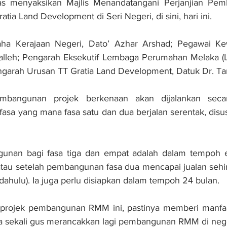
as menyaksikan Majlis Menandatangani Perjanjian Pe
tia Land Development di Seri Negeri, di sini, hari ini.
aha Kerajaan Negeri, Dato’ Azhar Arshad; Pegawai Ke
alleh; Pengarah Eksekutif Lembaga Perumahan Melaka (LP
garah Urusan TT Gratia Land Development, Datuk Dr. Ta
mbangunan projek berkenaan akan dijalankan secara
sa yang mana fasa satu dan dua berjalan serentak, disusul
gunan bagi fasa tiga dan empat adalah dalam tempoh e
u atau setelah pembangunan fasa dua mencapai jualan sehi
ahulu). Ia juga perlu disiapkan dalam tempoh 24 bulan.
i projek pembangunan RMM ini, pastinya memberi manfaa
a sekali gus merancakkan lagi pembangunan RMM di negeri