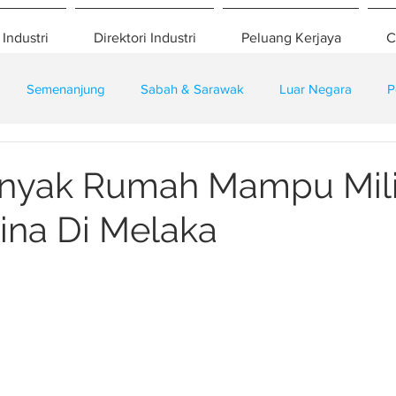
 Industri
Direktori Industri
Peluang Kerjaya
C
Semenanjung
Sabah & Sarawak
Luar Negara
P
eselamatan
Pembangunan
Training
anyak Rumah Mampu Mil
ina Di Melaka