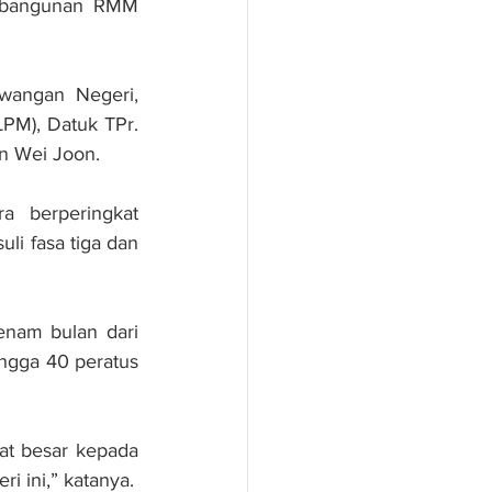
mbangunan RMM 
wangan Negeri, 
M), Datuk TPr. 
n Wei Joon.
 berperingkat 
i fasa tiga dan 
nam bulan dari 
ngga 40 peratus 
t besar kepada 
 ini,” katanya.