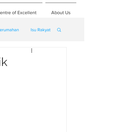
entre of Excellent
About Us
erumahan
Isu Rakyat
ik