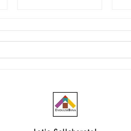
Bintai Kinden raih kontrak
Mema
RM61.2 juta sebagai
Mel
kontraktor utama projek
perumahan di Melaka