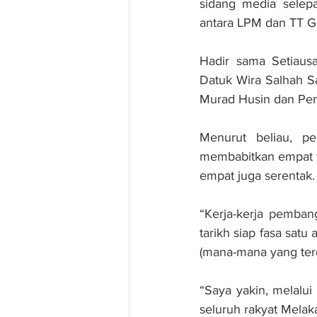
sidang media selep
antara LPM dan TT Gra
Hadir sama Setiaus
Datuk Wira Salhah S
Murad Husin dan Pen
Menurut beliau, pe
membabitkan empat fa
empat juga serentak.
“Kerja-kerja pemban
tarikh siap fasa sat
(mana-mana yang terd
“Saya yakin, melalu
seluruh rakyat Melak