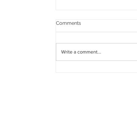
Comments
Write a comment...
Melaka Akan Perkenal Jalan
‘Bypass’ Ke Banda Hilir