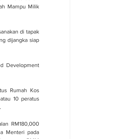
h Mampu Milik 
anakan di tapak 
g dijangka siap 
nd Development 
tus Rumah Kos 
tau 10 peratus 
.
alan RM180,000 
a Menteri pada 