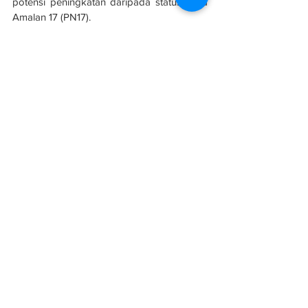
potensi peningkatan daripada status Nota 
Amalan 17 (PN17).
Sumber: 
Dagang News
Projek
Perumahan
Kontraktor
See All
Related Posts