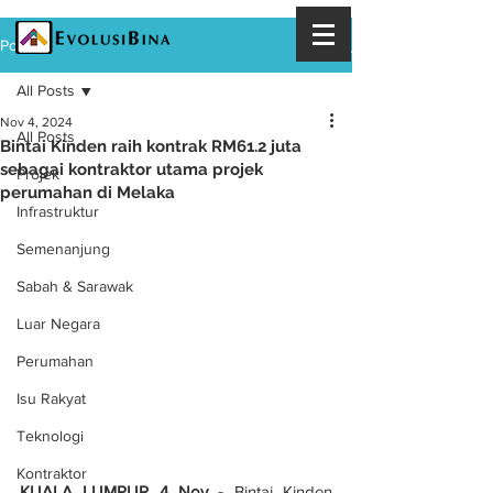
Post
All Posts
Nov 4, 2024
All Posts
Bintai Kinden raih kontrak RM61.2 juta
sebagai kontraktor utama projek
Projek
perumahan di Melaka
Infrastruktur
Semenanjung
Sabah & Sarawak
Luar Negara
Perumahan
Isu Rakyat
Teknologi
Kontraktor
KUALA LUMPUR 4 Nov -
 Bintai Kinden 