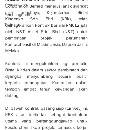
Keselamatan
Corporation Berhad menerusi anak syarikat 
milik penuhnya, Kejuruteraan Bintai 
Pembangunan
Kindenko Sdn. Bhd. (KBK), telah 
Training
dianugerahkan kontrak bernilai RM61.2 juta 
oleh N&T Asset Sdn. Bhd. (N&T) untuk 
pembinaan projek perumahan 
komprehensif di Mukim Jasin, Daerah Jasin, 
Melaka.
Kontrak ini mengukuhkan lagi portfolio 
Bintai Kinden dalam sektor pembinaan dan 
dijangka menyumbang secara positif 
kepada pendapatan Kumpulan dalam 
tempoh empat tahun kewangan akan 
datang.
Di bawah kontrak pasang siap (turnkey) ini, 
KBK akan bertindak sebagai kontraktor 
utama yang bertanggungjawab untuk 
keseluruhan skop projek, termasuk kerja-