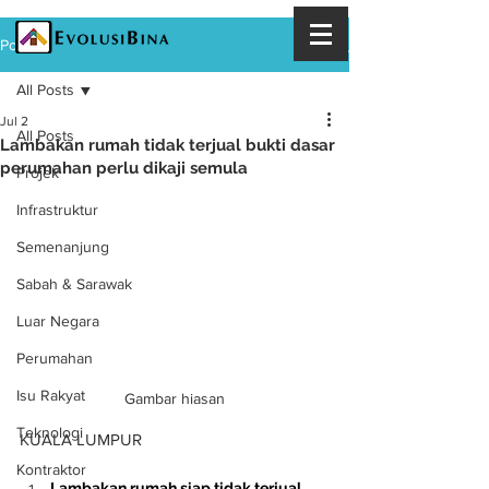
Post
All Posts
Jul 2
All Posts
Lambakan rumah tidak terjual bukti dasar
perumahan perlu dikaji semula
Projek
Infrastruktur
Semenanjung
Sabah & Sarawak
Luar Negara
Perumahan
Isu Rakyat
Gambar hiasan
Teknologi
KUALA LUMPUR
Kontraktor
Lambakan rumah siap tidak terjual 