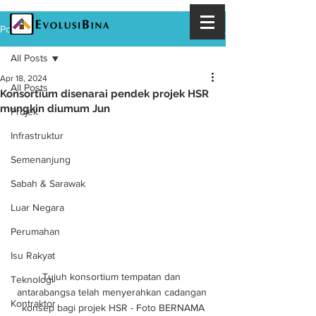
Post
All Posts
Apr 18, 2024
All Posts
Konsortium disenarai pendek projek HSR
mungkin diumum Jun
Projek
Infrastruktur
Semenanjung
Sabah & Sarawak
Luar Negara
Perumahan
Isu Rakyat
Tujuh konsortium tempatan dan 
Teknologi
antarabangsa telah menyerahkan cadangan 
Kontraktor
konsep bagi projek HSR - Foto BERNAMA