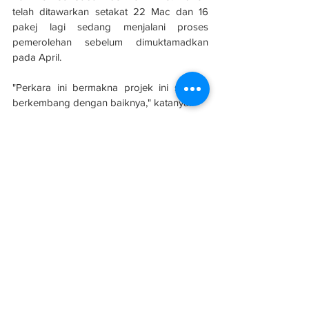
telah ditawarkan setakat 22 Mac dan 16 
pakej lagi sedang menjalani proses 
pemerolehan sebelum dimuktamadkan 
pada April.
"Perkara ini bermakna projek ini sedang 
berkembang dengan baiknya," katanya.
Sumber: 
Berita Harian
Konsortium disenarai pendek projek HSR 
mungkin diumum Jun
HSR
Infrastruktur
Projek
See All
Related Posts