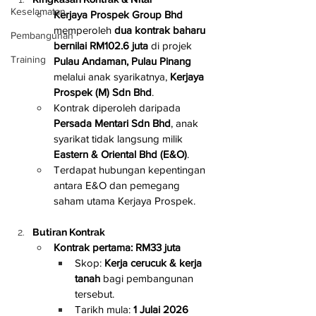
Keselamatan
Kerjaya Prospek Group Bhd
memperoleh 
dua kontrak baharu 
Pembangunan
bernilai RM102.6 juta
 di projek 
Training
Pulau Andaman, Pulau Pinang
melalui anak syarikatnya, 
Kerjaya 
Prospek (M) Sdn Bhd
.
Kontrak diperoleh daripada 
Persada Mentari Sdn Bhd
, anak 
syarikat tidak langsung milik 
Eastern & Oriental Bhd (E&O)
.
Terdapat hubungan kepentingan 
antara E&O dan pemegang 
saham utama Kerjaya Prospek.
Butiran Kontrak
Kontrak pertama: RM33 juta
Skop: 
Kerja cerucuk & kerja 
tanah
 bagi pembangunan 
tersebut.
Tarikh mula: 
1 Julai 2026