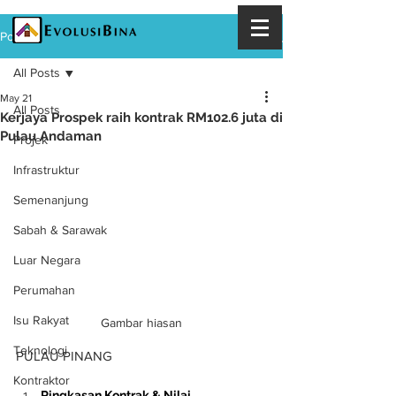
Post
All Posts
May 21
All Posts
Kerjaya Prospek raih kontrak RM102.6 juta di
Pulau Andaman
Projek
Infrastruktur
Semenanjung
Sabah & Sarawak
Luar Negara
Perumahan
Isu Rakyat
Gambar hiasan
Teknologi
PULAU PINANG
Kontraktor
Ringkasan Kontrak & Nilai