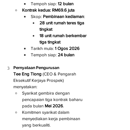
Tempoh siap: 
12 bulan
Kontrak kedua: RM69.6 juta
Skop: 
Pembinaan kediaman
:
28 unit rumah teres tiga 
tingkat
18 unit rumah berkembar 
tiga tingkat
Tarikh mula: 
1 Ogos 2026
Tempoh siap: 
24 bulan
Pernyataan Pengurusan
Tee Eng Tiong
 (CEO & Pengarah 
Eksekutif Kerjaya Prospek) 
menyatakan:
Syarikat gembira dengan 
pencapaian tiga kontrak baharu 
pada bulan 
Mei 2026
.
Komitmen syarikat dalam 
menyediakan kerja pembinaan 
yang berkualiti.