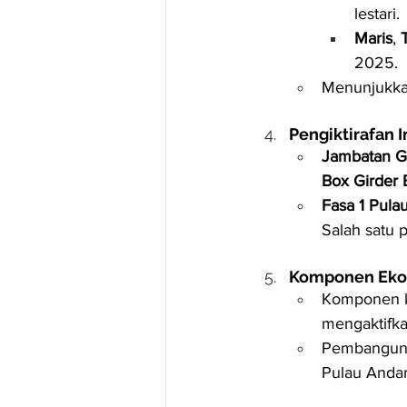
lestari.
Maris
, 
2025.
Menunjukkan
Pengiktirafan I
Jambatan G
Box Girder 
Fasa 1 Pul
Salah satu 
Komponen Eko
Komponen ko
mengaktifk
Pembanguna
Pulau Anda