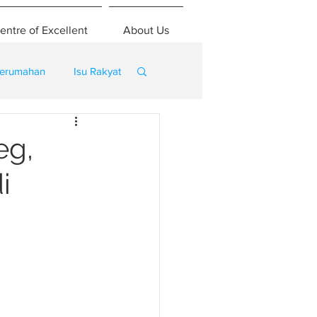
entre of Excellent
About Us
erumahan
Isu Rakyat
eg,
i