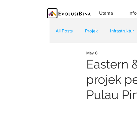
Utama
Info
All Posts
Projek
Infrastruktur
May 8
Teknologi
Kontraktor
K
Eastern 
projek p
Pulau Pi