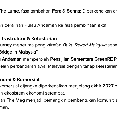
The Lume
, fasa tambahan 
Fera
 & 
Senna
: Diperkenalkan a
 peralihan Pulau Andaman ke fasa pembinaan aktif.
nfrastruktur & Kelestarian
urney
 menerima pengiktirafan 
Buku Rekod Malaysia
 seba
Bridge in Malaysia”
.
au Andaman
 memperoleh 
Pensijilan Sementara GreenRE P
pelan perbandaran awal Malaysia dengan tahap kelestarian 
nomi & Komersial
mersial dijangka diperkenalkan menjelang 
akhir 2027
 
an ekosistem ekonomi setempat.
n The Meg menjadi pemangkin pembentukan komuniti s
man.