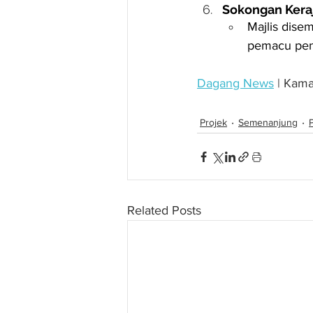
Sokongan Kera
Majlis dise
pemacu pent
Dagang News
 | Kam
Projek
Semenanjung
Related Posts