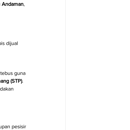
au Andaman
, 
s dijual 
 tebus guna 
nang (STP)
.
dakan 
pan pesisir 