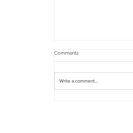
Comments
Write a comment...
Sunway buru peluang
strategik selepas tawaran
IJM gagal, potensi pacu
pembangunan E&O di
Andaman