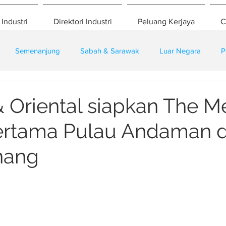
 Industri
Direktori Industri
Peluang Kerjaya
C
Semenanjung
Sabah & Sarawak
Luar Negara
P
eselamatan
Pembangunan
Training
& Oriental siapkan The M
ertama Pulau Andaman d
nang