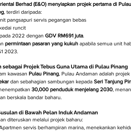
riental Berhad (E&O) menyiapkan projek pertama di Pul
eg
, terdiri daripada:
nit pangsapuri servis pegangan bebas
 kedai runcit
 pada 2022 dengan 
GDV RM691 juta
.
n 
permintaan pasaran yang kukuh
 apabila semua unit habi
S1 2023.
 sebagai Projek Tebus Guna Utama di Pulau Pinang
lam kawasan 
Pulau Pinang
, Pulau Andaman adalah projek
ekar
 dan sebahagian sambungan kepada 
Seri Tanjung Pi
menempatkan 
30,000 penduduk menjelang 2030
, menan
n berskala bandar baharu.
 Susulan di Bawah Pelan Induk Andaman
 diteruskan melalui projek baharu:
 Apartmen servis berhampiran marina, menekankan kehidu