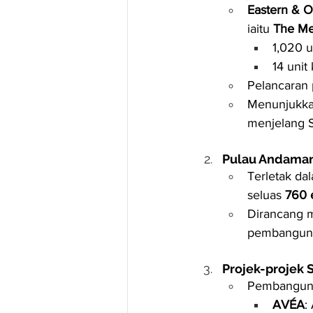
Eastern & O
iaitu 
The M
1,020 u
14 unit
Pelancaran
Menunjukka
menjelang 
Pulau Andaman
Terletak da
seluas 
760 
Dirancang 
pembanguna
Projek-projek
Pembangunan
AVÉA
: