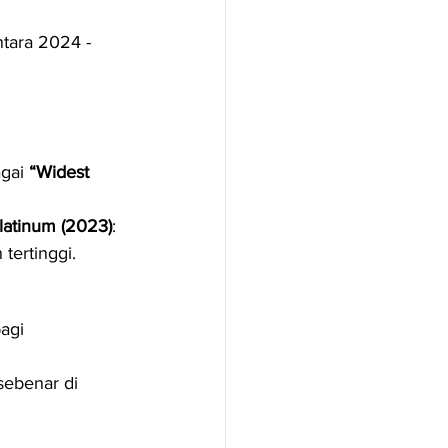
ntara 2024 - 
gai 
“Widest 
latinum (2023)
: 
tertinggi.
bagi 
ebenar di 