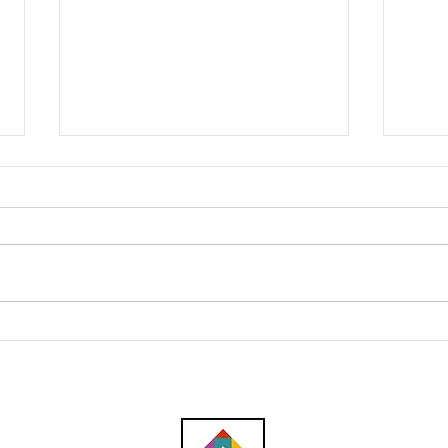
E&O akan lancar projek
Impa
komersial tepian air di Pulau
Anda
Andaman pada akhir 2026
Pula