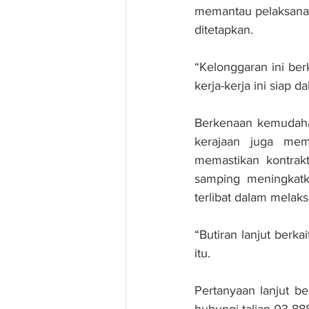
memantau pelaksanaa
ditetapkan.
“Kelonggaran ini ber
kerja-kerja ini siap 
Berkenaan kemudaha
kerajaan juga mem
memastikan kontrakt
samping meningkatka
terlibat dalam melaks
“Butiran lanjut berk
itu.
Pertanyaan lanjut b
hubungi talian 03-8