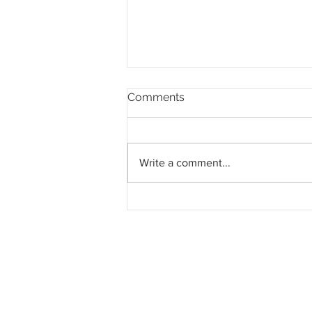
Comments
Write a comment...
Kerajaan beri kelonggaran
semua projek
penyelenggaraan bawah
RM1 juta kepada negeri,
daerah - PM