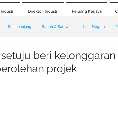
 Industri
Direktori Industri
Peluang Kerjaya
C
Semenanjung
Sabah & Sarawak
Luar Negara
P
eselamatan
Pembangunan
Training
 setuju beri kelonggaran
erolehan projek