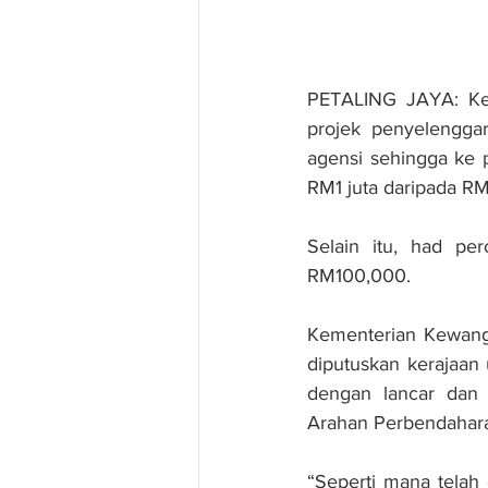
PETALING JAYA: Ker
projek penyelengga
agensi sehingga ke p
RM1 juta daripada R
Selain itu, had pe
RM100,000.
Kementerian Kewang
diputuskan kerajaan
dengan lancar dan 
Arahan Perbendahara
“Seperti mana telah