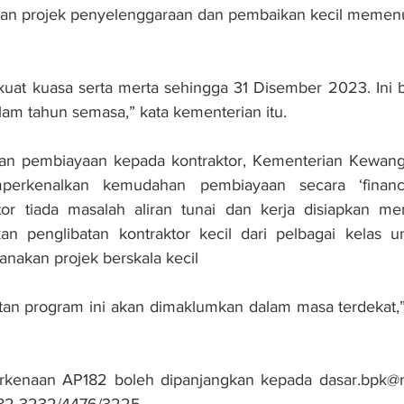
n projek penyelenggaraan dan pembaikan kecil memenuhi
kuat kuasa serta merta sehingga 31 Disember 2023. Ini 
dalam tahun semasa,” kata kementerian itu.
n pembiayaan kepada kontraktor, Kementerian Kewang
perkenalkan kemudahan pembiayaan secara ‘financia
or tiada masalah aliran tunai dan kerja disiapkan meng
n penglibatan kontraktor kecil dari pelbagai kelas u
anakan projek berskala kecil
aitan program ini akan dimaklumkan dalam masa terdekat,”
erkenaan AP182 boleh dipanjangkan kepada dasar.bpk@m
882 3232/4476/3225.