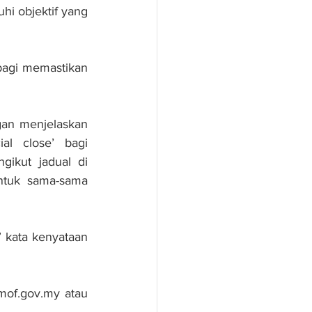
 objektif yang 
bagi memastikan 
an menjelaskan 
l close’ bagi 
ikut jadual di 
ntuk sama-sama 
 kata kenyataan 
of.gov.my atau 