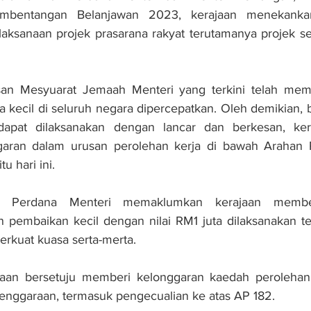
mbentangan Belanjawan 2023, kerajaan menekanka
ksanaan projek prasarana rakyat terutamanya projek sek
usan Mesyuarat Jemaah Menteri yang terkini telah mem
la kecil di seluruh negara dipercepatkan. Oleh demikian, 
dapat dilaksanakan dengan lancar dan berkesan, kera
aran dalam urusan perolehan kerja di bawah Arahan 
u hari ini.
, Perdana Menteri memaklumkan kerajaan memben
pembaikan kecil dengan nilai RM1 juta dilaksanakan ter
erkuat kuasa serta-merta.
ajaan bersetuju memberi kelonggaran kaedah perolehan k
enggaraan, termasuk pengecualian ke atas AP 182.