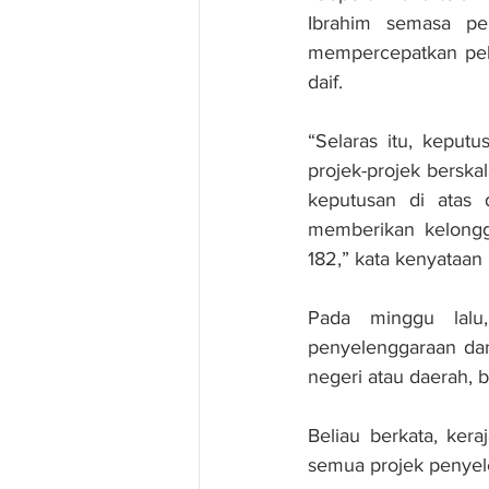
Ibrahim semasa pe
mempercepatkan pela
daif.
“Selaras itu, keput
projek-projek berska
keputusan di atas 
memberikan kelongg
182,” kata kenyataan it
Pada minggu lalu
penyelenggaraan dan 
negeri atau daerah, b
Beliau berkata, ker
semua projek penyel