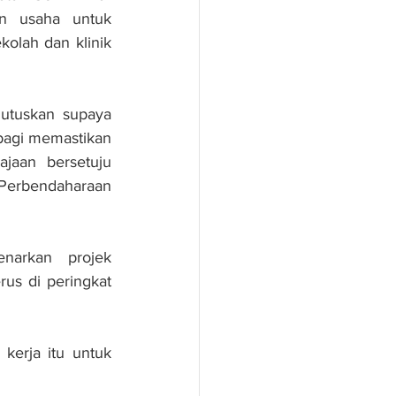
n usaha untuk 
olah dan klinik 
utuskan supaya 
bagi memastikan 
jaan bersetuju 
Perbendaharaan 
arkan projek 
us di peringkat 
erja itu untuk 