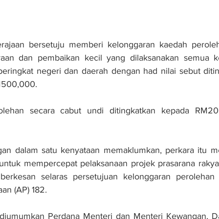
ajaan bersetuju memberi kelonggaran kaedah peroleh
raan dan pembaikan kecil yang dilaksanakan semua k
eringkat negeri dan daerah dengan had nilai sebut diti
M500,000.
rolehan secara cabut undi ditingkatkan kepada RM20
an dalam satu kenyataan memaklumkan, perkara itu me
 untuk mempercepat pelaksanaan projek prasarana rakyat
berkesan selaras persetujuan kelonggaran perolehan 
an (AP) 182.
 diumumkan Perdana Menteri dan Menteri Kewangan, Da