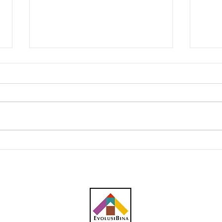
Melaka mohon 330 projek
Pind
bernilai lebih RM13 bilion
ring