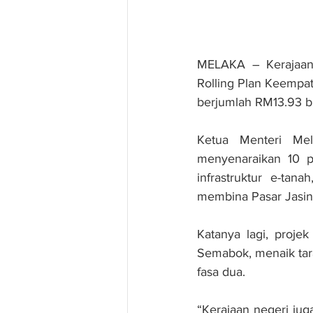
MELAKA – Kerajaan
Rolling Plan Keempa
berjumlah RM13.93 bi
Ketua Menteri Mel
menyenaraikan 10 p
infrastruktur e-ta
membina Pasar Jasin
Katanya lagi, proje
Semabok, menaik tar
fasa dua.
“Kerajaan negeri ju