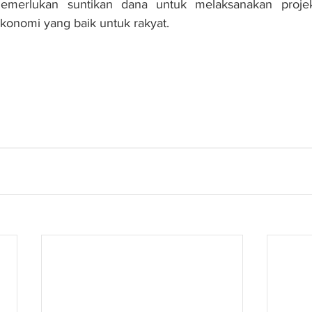
emerlukan suntikan dana untuk melaksanakan projek 
konomi yang baik untuk rakyat.
jek bernilai lebih RM13 bilion