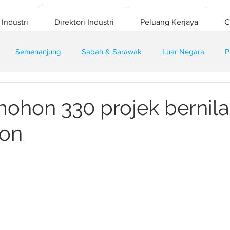
 Industri
Direktori Industri
Peluang Kerjaya
C
Semenanjung
Sabah & Sarawak
Luar Negara
P
eselamatan
Pembangunan
Training
ohon 330 projek bernilai
ion