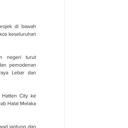
ojek di bawah 
kos keseluruhan 
 negeri turut 
dan pemodenan 
aya Lebar dan 
 Hatten City ke 
b Halal Melaka 
wad jantung dan 