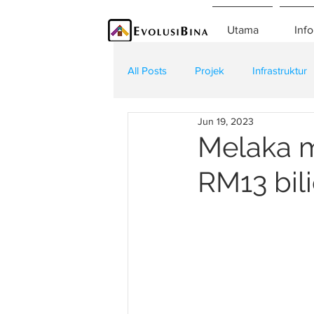
Utama
Info
All Posts
Projek
Infrastruktur
Jun 19, 2023
Teknologi
Kontraktor
K
Melaka m
RM13 bil