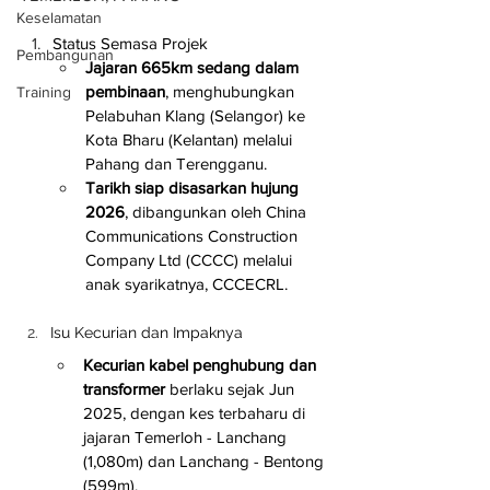
Keselamatan
Status Semasa Projek
Pembangunan
Jajaran 665km sedang dalam 
pembinaan
, menghubungkan 
Training
Pelabuhan Klang (Selangor) ke 
Kota Bharu (Kelantan) melalui 
Pahang dan Terengganu.
Tarikh siap disasarkan hujung 
2026
, dibangunkan oleh China 
Communications Construction 
Company Ltd (CCCC) melalui 
anak syarikatnya, CCCECRL.
Isu Kecurian dan Impaknya
Kecurian kabel penghubung dan 
transformer
 berlaku sejak Jun 
2025, dengan kes terbaharu di 
jajaran Temerloh - Lanchang 
(1,080m) dan Lanchang - Bentong 
(599m).