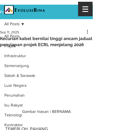
Post
All Posts
Sep 11, 2025
All Posts
Kecurian kabel bernilai tinggi ancam jadual
penyiapan projek ECRL menjelang 2026
Projek
Infrastruktur
Semenanjung
Sabah & Sarawak
Luar Negara
Perumahan
Isu Rakyat
Gambar hiasan | BERNAMA
Teknologi
Kontraktor
TEMERLOH, PAHANG