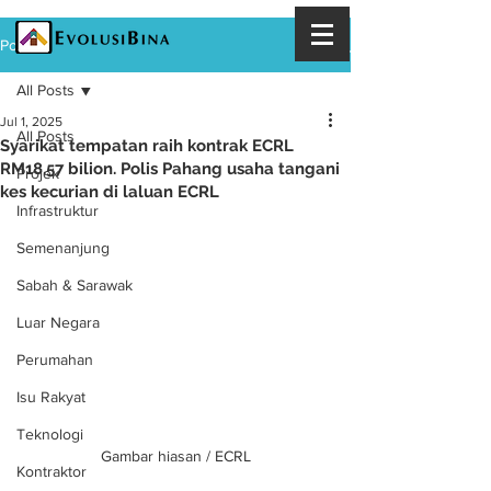
Post
All Posts
Jul 1, 2025
All Posts
Syarikat tempatan raih kontrak ECRL
RM18.57 bilion. Polis Pahang usaha tangani
Projek
kes kecurian di laluan ECRL
Infrastruktur
Semenanjung
Sabah & Sarawak
Luar Negara
Perumahan
Isu Rakyat
Teknologi
Gambar hiasan / ECRL
Kontraktor