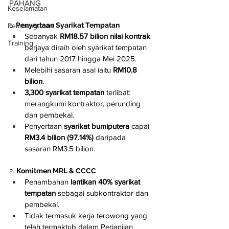
PAHANG
Keselamatan
1. 
Penyertaan Syarikat Tempatan
Pembangunan
Sebanyak 
RM18.57 bilion nilai kontrak
Training
berjaya diraih oleh syarikat tempatan 
dari tahun 2017 hingga Mei 2025.
Melebihi sasaran asal iaitu 
RM10.8 
bilion
.
3,300 syarikat tempatan
 terlibat: 
merangkumi kontraktor, perunding 
dan pembekal.
Penyertaan 
syarikat bumiputera
 capai 
RM3.4 bilion (97.14%)
 daripada 
sasaran RM3.5 bilion.
2. 
Komitmen MRL & CCCC
Penambahan 
lantikan 40% syarikat 
tempatan
 sebagai subkontraktor dan 
pembekal.
Tidak termasuk kerja terowong yang 
telah termaktub dalam Perjanjian 