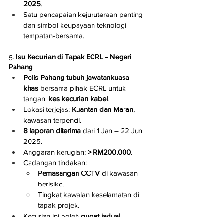
2025
.
Satu pencapaian kejuruteraan penting 
dan simbol keupayaan teknologi 
tempatan-bersama.
5. 
Isu Kecurian di Tapak ECRL – Negeri 
Pahang
Polis Pahang tubuh jawatankuasa 
khas
 bersama pihak ECRL untuk 
tangani 
kes kecurian kabel
.
Lokasi terjejas: 
Kuantan dan Maran
, 
kawasan terpencil.
8 laporan diterima
 dari 1 Jan – 22 Jun 
2025.
Anggaran kerugian: 
> RM200,000
.
Cadangan tindakan:
Pemasangan CCTV
 di kawasan 
berisiko.
Tingkat kawalan keselamatan di 
tapak projek.
Kecurian ini boleh 
gugat jadual 