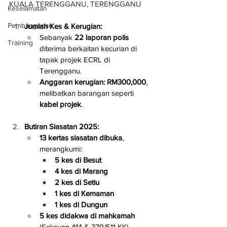
KUALA TERENGGANU, TERENGGANU
Keselamatan
Pembangunan
Jumlah Kes & Kerugian:
Sebanyak 
22 laporan polis
Training
diterima berkaitan kecurian di 
tapak projek ECRL di 
Terengganu.
Anggaran kerugian: RM300,000
, 
melibatkan barangan seperti 
kabel projek
.
Butiran Siasatan 2025:
13 kertas siasatan dibuka
, 
merangkumi:
5 kes di Besut
4 kes di Marang
2 kes di Setiu
1 kes di Kemaman
1 kes di Dungun
5 kes didakwa di mahkamah
(Seksyen 414 & 379/511 KK).