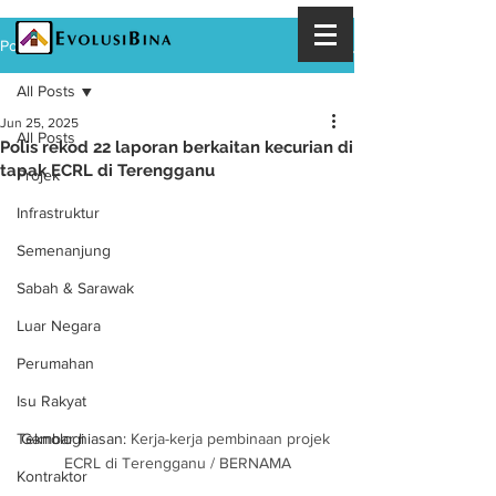
Post
All Posts
Jun 25, 2025
All Posts
Polis rekod 22 laporan berkaitan kecurian di
tapak ECRL di Terengganu
Projek
Infrastruktur
Semenanjung
Sabah & Sarawak
Luar Negara
Perumahan
Isu Rakyat
Teknologi
Gambar hiasan: 
Kerja-kerja pembinaan projek 
ECRL di Terengganu / BERNAMA
Kontraktor