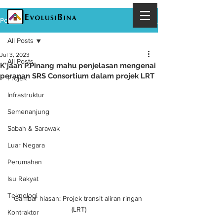
Post
All Posts
Jul 3, 2023
All Posts
K'jaan P.Pinang mahu penjelasan mengenai
peranan SRS Consortium dalam projek LRT
Projek
Infrastruktur
Semenanjung
Sabah & Sarawak
Luar Negara
Perumahan
Isu Rakyat
Teknologi
Gambar hiasan: Projek transit aliran ringan 
(LRT)
Kontraktor