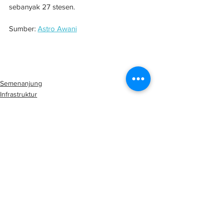
sebanyak 27 stesen.
Sumber: 
Astro Awani
K'jaan P.Pinang mahu penjelasan mengenai 
peranan SRS Consortium dalam projek LRT
Semenanjung
Infrastruktur
See All
Related Posts