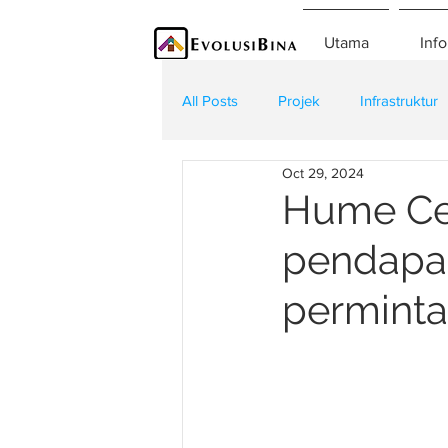
Utama
Info
All Posts
Projek
Infrastruktur
Oct 29, 2024
Teknologi
Kontraktor
K
Hume Cem
pendapat
perminta