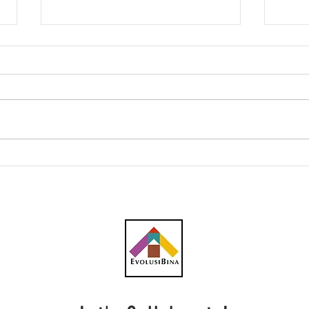
Harga besi, simen catat
Harg
penurunan
pula