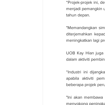
“Projek-projek ini, 
menjadi pemangkin u
tahun depan. 
"Memandangkan sime
diterjemahkan kepad
meningkatkan lagi pr
UOB Kay Hian juga 
dalam aktiviti pembin
“Industri ini dija
apabila aktiviti p
beberapa projek per
"Ini akan membawa k
menyokong peningkat