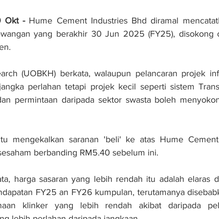
Okt - 
Hume Cement Industries Bhd diramal mencatat
wangan yang berakhir 30 Jun 2025 (FY25), disokong o
en.
ch (UOBKH) berkata, walaupun pelancaran projek infr
jangka perlahan tetapi projek kecil seperti sistem Transi
dan permintaan daripada sektor swasta boleh menyoko
 itu mengekalkan saranan 'beli' ke atas Hume Cement
 sesaham berbanding RM5.40 sebelum ini.
a, harga sasaran yang lebih rendah itu adalah elaras 
dapatan FY25 an FY26 kumpulan, terutamanya disebabk
an klinker yang lebih rendah akibat daripada pela
ang lebih perlahan daripada jangkaan.