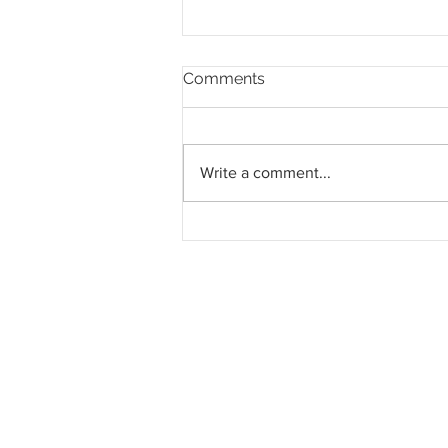
Comments
Write a comment...
Harga simen September
2024 naik hampir 3%
berbanding bulan sama
tahun lalu - DOSM