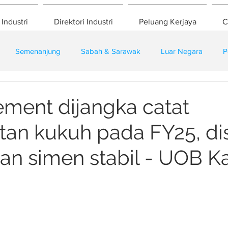
 Industri
Direktori Industri
Peluang Kerjaya
C
Semenanjung
Sabah & Sarawak
Luar Negara
P
eselamatan
Pembangunan
Training
ent dijangka catat
an kukuh pada FY25, d
an simen stabil - UOB K