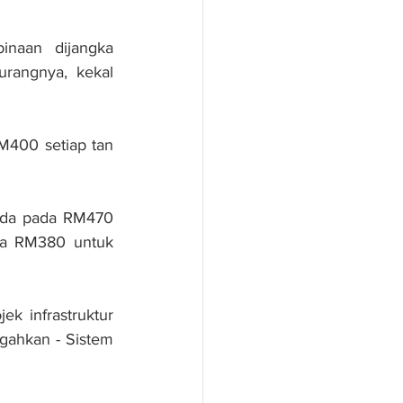
naan dijangka 
rangnya, kekal 
400 setiap tan 
rada pada RM470 
sa RM380 untuk 
k infrastruktur 
ahkan - Sistem 