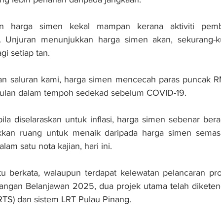
n harga simen kekal mampan kerana aktiviti pembi
. Unjuran menunjukkan harga simen akan, sekurang-ku
i setiap tan.
n saluran kami, harga simen mencecah paras puncak RM
ulan dalam tempoh sedekad sebelum COVID-19. 
ila diselaraskan untuk inflasi, harga simen sebenar be
ukkan ruang untuk menaik daripada harga simen sema
alam satu nota kajian, hari ini.
tu berkata, walaupun terdapat kelewatan pelancaran proje
gan Belanjawan 2025, dua projek utama telah diketeng
(RTS) dan sistem LRT Pulau Pinang.