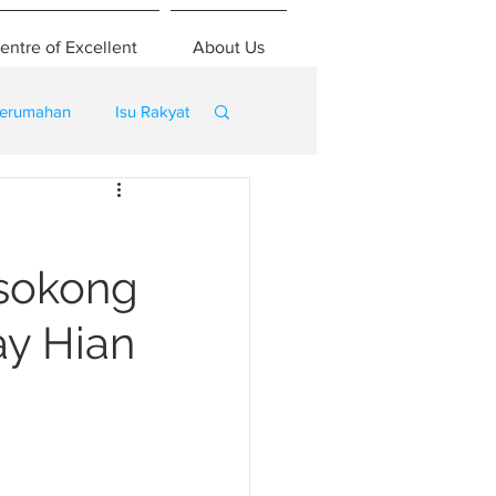
entre of Excellent
About Us
erumahan
Isu Rakyat
isokong
ay Hian