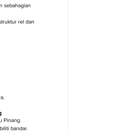
n sebahagian 
ruktur rel dan 
a.
g
u Pinang.
liti bandar.