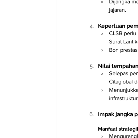
Dijangka me
jajaran.
Keperluan pema
CLSB perlu 
Surat Lantik
Bon prestas
Nilai tempahan
Selepas pene
Citaglobal 
Menunjukkan
infrastruktur
Impak jangka 
Manfaat strategi
Mengurangk