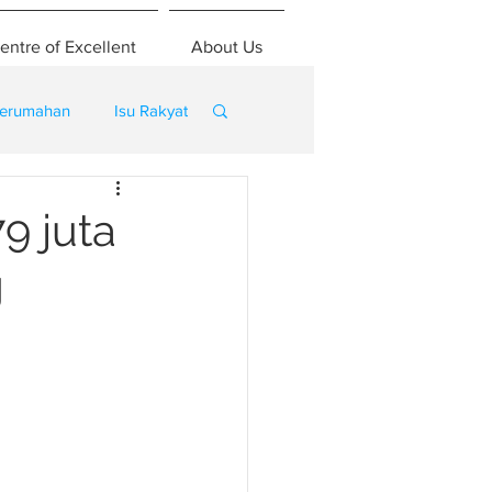
entre of Excellent
About Us
erumahan
Isu Rakyat
9 juta
g