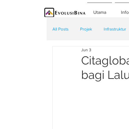
Utama
Info
All Posts
Projek
Infrastruktur
Jun 3
Teknologi
Kontraktor
K
Citaglob
bagi Lal