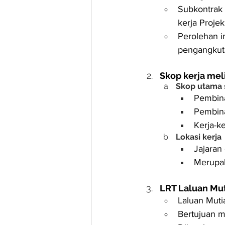
Subkontrak 
kerja Proje
Perolehan i
pengangkut
Skop kerja mel
Skop utama 
Pembina
Pembina
Kerja-ke
Lokasi kerja
Jajaran
Merupak
LRT Laluan Mu
Laluan Muti
Bertujuan m