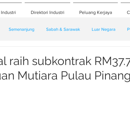
 Industri
Direktori Industri
Peluang Kerjaya
C
Semenanjung
Sabah & Sarawak
Luar Negara
P
eselamatan
Pembangunan
Training
al raih subkontrak RM37.7
uan Mutiara Pulau Pinan