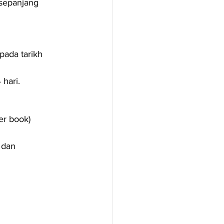
sepanjang 
pada tarikh 
 hari.
er book) 
 dan 