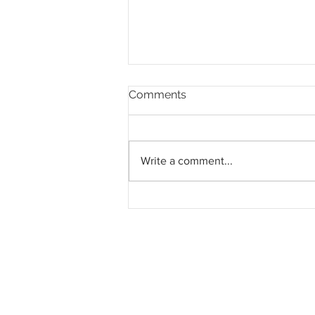
Comments
Write a comment...
Keputusan LRT Mutiara
dibuat secara teliti