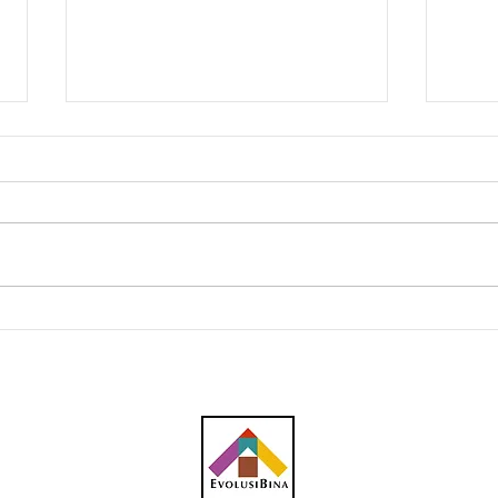
Gerakan Pulau Pinang
Cita
mahu projek LRT Mutiara
tena
dilaksana tanpa dipolitikkan
tena