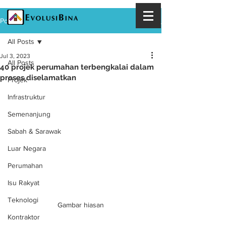
Post
All Posts
Jul 3, 2023
All Posts
40 projek perumahan terbengkalai dalam
proses diselamatkan
Projek
Infrastruktur
Semenanjung
Sabah & Sarawak
Luar Negara
Perumahan
Isu Rakyat
Teknologi
Gambar hiasan
Kontraktor