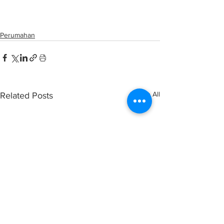
40 projek perumahan terbengkalai dalam 
proses diselamatkan
Perumahan
See All
Related Posts